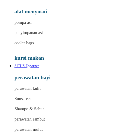
alat menyusui
pompa asi
penyimpanan asi
cooler bags
kursi makan
SITUS Epporner
perawatan bayi
perawatan kulit
Sunscreen
Shampo & Sabun
perawatan rambut
perawatan mulut