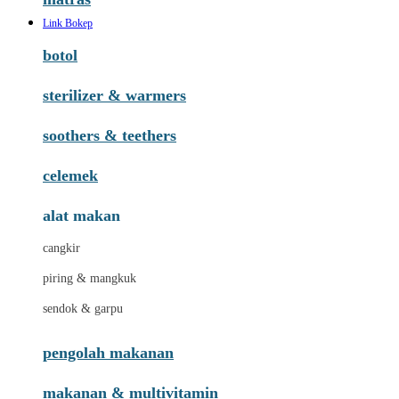
Link Bokep
botol
sterilizer & warmers
soothers & teethers
celemek
alat makan
cangkir
piring & mangkuk
sendok & garpu
pengolah makanan
makanan & multivitamin