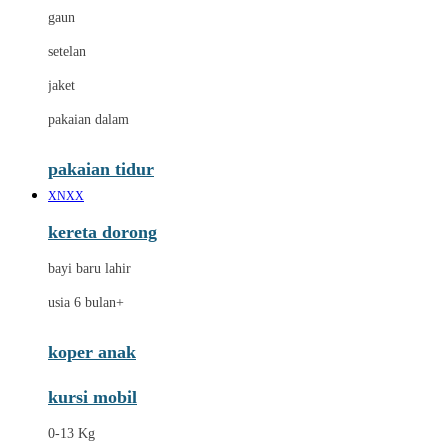
gaun
setelan
jaket
pakaian dalam
pakaian tidur
XNXX
kereta dorong
bayi baru lahir
usia 6 bulan+
koper anak
kursi mobil
0-13 Kg