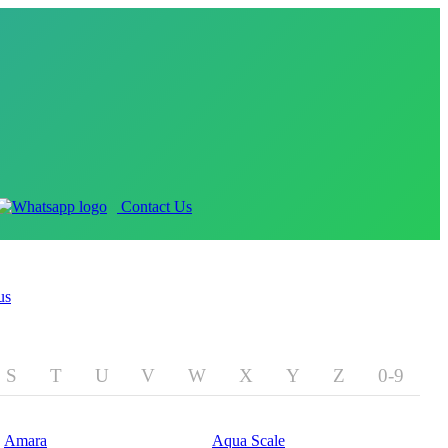
Contact Us
us
S
T
U
V
W
X
Y
Z
0-9
Amara
Aqua Scale