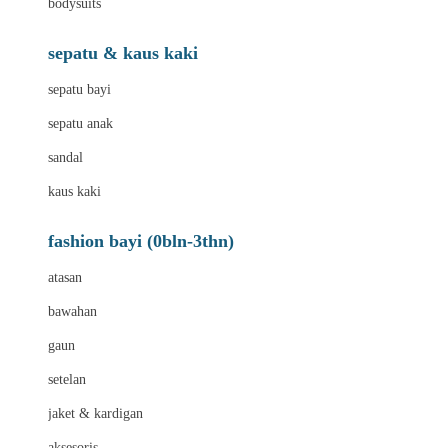
bodysuits
sepatu & kaus kaki
sepatu bayi
sepatu anak
sandal
kaus kaki
fashion bayi (0bln-3thn)
atasan
bawahan
gaun
setelan
jaket & kardigan
aksesoris