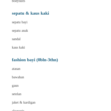
bodysuits
sepatu & kaus kaki
sepatu bayi
sepatu anak
sandal
kaus kaki
fashion bayi (0bln-3thn)
atasan
bawahan
gaun
setelan
jaket & kardigan
aksesoris