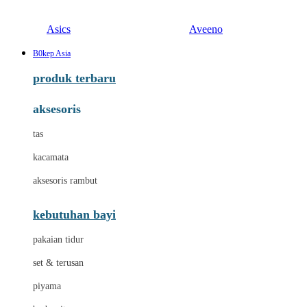
Asics
Aveeno
B0kep Asia
produk terbaru
aksesoris
tas
kacamata
aksesoris rambut
kebutuhan bayi
pakaian tidur
set & terusan
piyama