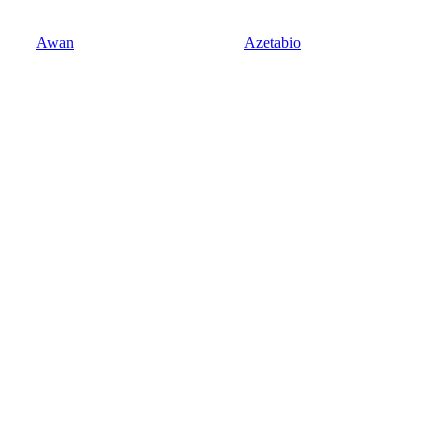
Awan
Azetabio