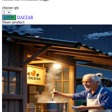
Squishmallows
choose qty
Starbooks
DAFTAR
LOGIN
Stick-O
Share product:
Stokke
Sudocrem
Sumimo
Sunnylife
Sun-Staches
Swimava
T
Tommee Tippee
Trunki
Tutti Bambini