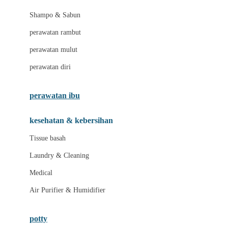
London Taxi
Shampo & Sabun
Love To Dream
perawatan rambut
perawatan mulut
M
perawatan diri
Magformers
Mama's Choice
perawatan ibu
Mamas&Papas
kesehatan & kebersihan
Mamaway
Tissue basah
Maxi Cosi
Laundry & Cleaning
Megabloks
Medical
Micro
Air Purifier & Humidifier
MiDeer
Mimi & Lula
potty
Mini Monkey