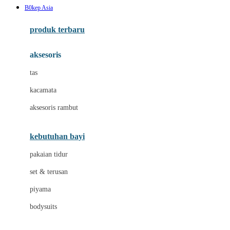
B0kep Asia
Azetabio
produk terbaru
B
aksesoris
Baabaasheepz
tas
Babiators
kacamata
Baby Dove
aksesoris rambut
Baby Jogger
Baby Rovega
kebutuhan bayi
Babybee
pakaian tidur
Banana Boat
set & terusan
Banz
piyama
Barbie
bodysuits
Beaba