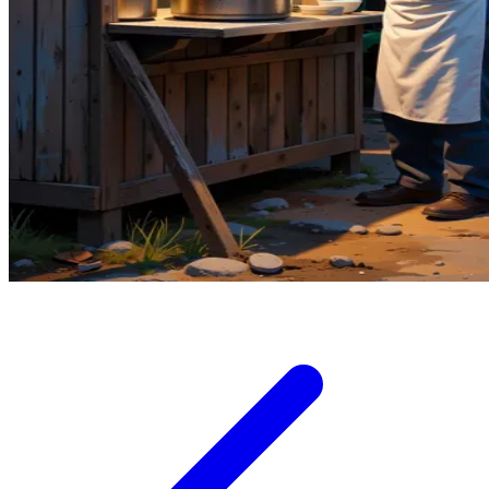
Twistshake
TY Toys
U
V
Veja
Vitaflow
Vtech
W
Waterland
Wellness
X