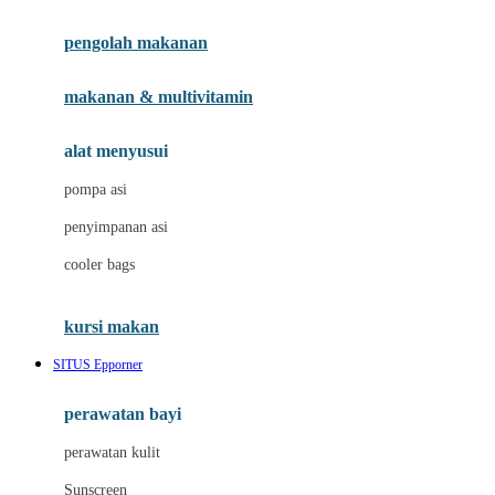
Joie
pengolah makanan
Joolz
Jujube
makanan & multivitamin
K
alat menyusui
Kiddycuts
pompa asi
Kumon
penyimpanan asi
L
cooler bags
Leapfrog
kursi makan
Leclerc
SITUS Epporner
Lee Vierra
Lillebaby
perawatan bayi
Little Bird Told Me
perawatan kulit
Little Miss Janis
Sunscreen