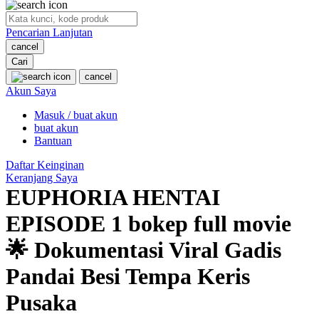
O
Pencarian Lanjutan
Oh Ma Grain
cancel
Okiedog
Cari
cancel
P
Akun Saya
Masuk / buat akun
Peachy
buat akun
Phil & Ted's
Bantuan
Philips Avent
Daftar Keinginan
Keranjang Saya
Pigeon
EUPHORIA HENTAI
Playgro
EPISODE 1 bokep full movie
Poled Global
🌟 Dokumentasi Viral Gadis
Ponycycle
Pandai Besi Tempa Keris
Puma
Pusaka
Pureats