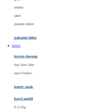
Dae Organics
setelan
Docare
jaket
Doona
pakaian dalam
Down To Earth
Drew
pakaian tidur
Dr. Brown's
XNXX
E
kereta dorong
ELC
bayi baru lahir
Ergobaby
usia 6 bulan+
Expert Care
koper anak
Ezyroller
kursi mobil
F
0-13 Kg