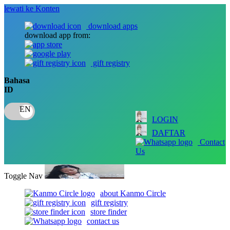
lewati ke Konten
download apps
download app from:
gift registry
Bahasa
ID
LOGIN
DAFTAR
Contact
Us
Toggle Nav
about Kanmo Circle
gift registry
store finder
contact us