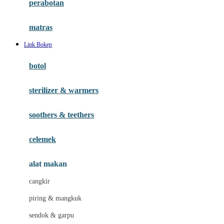
perabotan
Happy Tummy
Hauck
matras
Havaianas
Link Bokep
Hegen
botol
Hot Wheels
sterilizer & warmers
Hybrid
soothers & teethers
I
Inlacta DHA
celemek
Interlac
alat makan
Ivenet
cangkir
J
piring & mangkuk
Jack N Jill
sendok & garpu