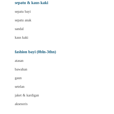
Beauty Barn
sepatu & kaus kaki
Bio Oil
sepatu bayi
Biolane
sepatu anak
Bite Fighters
sandal
Bizzi Growin
kaus kaki
Blackmores
fashion bayi (0bln-3thn)
Blooming Marvellous
atasan
Bonnels
bawahan
Bravado
gaun
Bruder
setelan
Brush Baby
jaket & kardigan
Buds Organics
aksesoris
Bugaboo
Buggygear