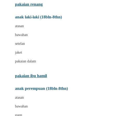
pakaian renang
Bumkins
anak laki-laki (18bln-8thn)
C
atasan
Cetaphil
bawahan
Chicco
setelan
Childlife
jaket
Clevamama
pakaian dalam
Cocolatte
Cottonseeds
pakaian ibu hamil
Cozy N Safe
anak perempuan (18bln-8thn)
Crane
atasan
Cybex
bawahan
D
gaun