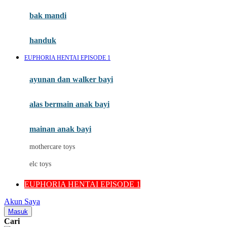
Moby
bak mandi
Momami
handuk
Mothercare
EUPHORIA HENTAI EPISODE 1
Mustela
ayunan dan walker bayi
My Buddy Tag
My K
alas bermain anak bayi
N
mainan anak bayi
Naif
mothercare toys
Nike
elc toys
Nordic Natural
EUPHORIA HENTAI EPISODE 1
Nuby
Akun Saya
Nuna
Masuk
Cari