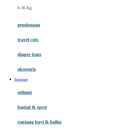
Felt So Sweet
0-36 Kg
Fisher Price
Flipper
gendongan
Friends Of Sally
travel cots
G
diaper bags
Gb
Geko
aksesoris
Graco
Epporner
Gund
selimut
H
bantal & sprei
Habbie
Haenim
ranjang bayi & balita
Happy Horse