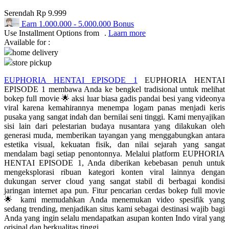
Serendah
Rp 9.999
Q
Earn
1.000.000
-
5.000.000
Bonus
Use Installment Options from
.
Laarn more
QV Baby
Available for :
home delivery
R
store pickup
Real Shades
EUPHORIA HENTAI EPISODE 1
EUPHORIA HENTAI
EPISODE 1 membawa Anda ke bengkel tradisional untuk melihat
Red Castle
bokep full movie 🌟 aksi luar biasa gadis pandai besi yang videonya
viral karena kemahirannya menempa logam panas menjadi keris
Ribbon Madness
pusaka yang sangat indah dan bernilai seni tinggi. Kami menyajikan
sisi lain dari pelestarian budaya nusantara yang dilakukan oleh
S
generasi muda, memberikan tayangan yang menggabungkan antara
estetika visual, kekuatan fisik, dan nilai sejarah yang sangat
Sebamed
mendalam bagi setiap penontonnya. Melalui platform EUPHORIA
HENTAI EPISODE 1, Anda diberikan kebebasan penuh untuk
Silver Cross
mengeksplorasi ribuan kategori konten viral lainnya dengan
dukungan server cloud yang sangat stabil di berbagai kondisi
Simply Idea
jaringan internet apa pun. Fitur pencarian cerdas bokep full movie
🌟 kami memudahkan Anda menemukan video spesifik yang
Skip Hop
sedang trending, menjadikan situs kami sebagai destinasi wajib bagi
Anda yang ingin selalu mendapatkan asupan konten Indo viral yang
Spectra
orisinal dan berkualitas tinggi.