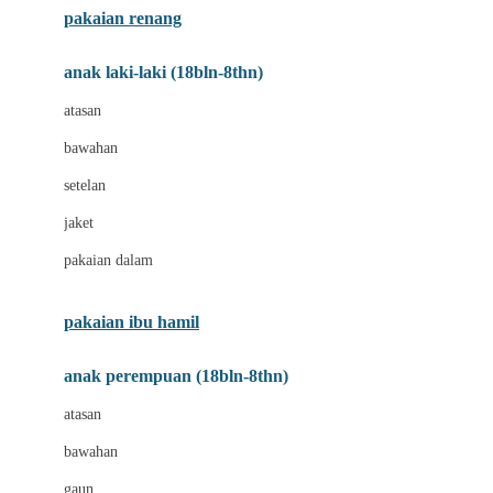
pakaian renang
Bumkins
anak laki-laki (18bln-8thn)
C
atasan
Cetaphil
bawahan
Chicco
setelan
Childlife
jaket
Clevamama
pakaian dalam
Cocolatte
Cottonseeds
pakaian ibu hamil
Cozy N Safe
anak perempuan (18bln-8thn)
Crane
atasan
Cybex
bawahan
D
gaun