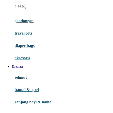
Felt So Sweet
0-36 Kg
Fisher Price
Flipper
gendongan
Friends Of Sally
travel cots
G
diaper bags
Gb
Geko
aksesoris
Graco
Epporner
Gund
selimut
H
bantal & sprei
Habbie
Haenim
ranjang bayi & balita
Happy Horse