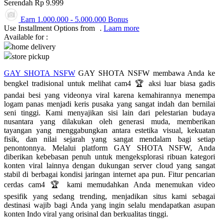
Serendah
Rp 9.999
Q
Earn
1.000.000
-
5.000.000
Bonus
Use Installment Options from
.
Laarn more
QV Baby
Available for :
home delivery
R
store pickup
Real Shades
GAY SHOTA NSFW
GAY SHOTA NSFW membawa Anda ke
bengkel tradisional untuk melihat cam4 🏆 aksi luar biasa gadis
Red Castle
pandai besi yang videonya viral karena kemahirannya menempa
logam panas menjadi keris pusaka yang sangat indah dan bernilai
Ribbon Madness
seni tinggi. Kami menyajikan sisi lain dari pelestarian budaya
nusantara yang dilakukan oleh generasi muda, memberikan
S
tayangan yang menggabungkan antara estetika visual, kekuatan
fisik, dan nilai sejarah yang sangat mendalam bagi setiap
Sebamed
penontonnya. Melalui platform GAY SHOTA NSFW, Anda
diberikan kebebasan penuh untuk mengeksplorasi ribuan kategori
Silver Cross
konten viral lainnya dengan dukungan server cloud yang sangat
stabil di berbagai kondisi jaringan internet apa pun. Fitur pencarian
Simply Idea
cerdas cam4 🏆 kami memudahkan Anda menemukan video
Skip Hop
spesifik yang sedang trending, menjadikan situs kami sebagai
destinasi wajib bagi Anda yang ingin selalu mendapatkan asupan
Spectra
konten Indo viral yang orisinal dan berkualitas tinggi.