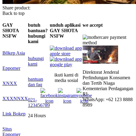
Share product:
Back to top
GAY
butuh
unduh aplikasi
we accept
SHOTA
bantuan?
GAY SHOTA
NSFW
hubungi
NSFW
kami
B0kep Asia
hubungi
kami
Epporner
Direktorat Jenderal
ikuti kami di
Perlindungan Konsumen
bantuan
media sosial
dan Tertib Niaga
XNXX
dan faq
Kementerian Perdagangan
RI
XXXNNXX
WhatsApp: +62 123 8888
021-
8989
123456789
Link Bokep
24 Hours
Situs
Epporner