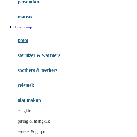
perabotan
Happy Tummy
Hauck
matras
Havaianas
Link Bokep
Hegen
botol
Hot Wheels
sterilizer & warmers
Hybrid
soothers & teethers
I
Inlacta DHA
celemek
Interlac
alat makan
Ivenet
cangkir
J
piring & mangkuk
Jack N Jill
sendok & garpu