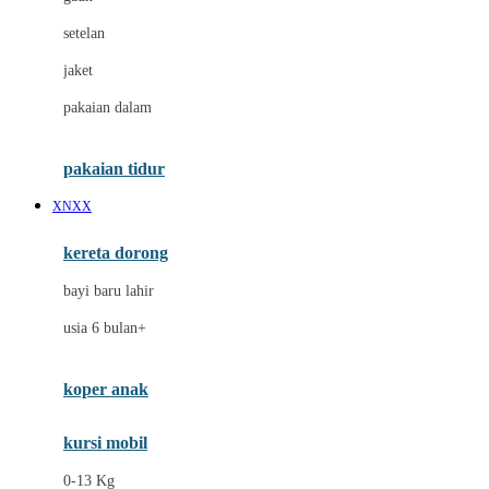
Dae Organics
setelan
Docare
jaket
Doona
pakaian dalam
Down To Earth
Drew
pakaian tidur
Dr. Brown's
XNXX
E
kereta dorong
ELC
bayi baru lahir
Ergobaby
usia 6 bulan+
Expert Care
koper anak
Ezyroller
kursi mobil
F
0-13 Kg