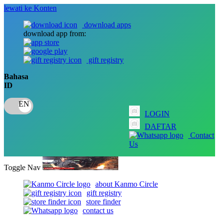
lewati ke Konten
download apps
download app from:
gift registry
Bahasa
ID
LOGIN
DAFTAR
Contact
Us
Toggle Nav
about Kanmo Circle
gift registry
store finder
contact us