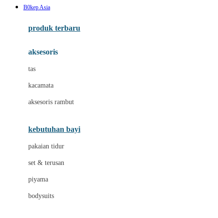
B0kep Asia
Azetabio
produk terbaru
B
aksesoris
Baabaasheepz
tas
Babiators
kacamata
Baby Dove
aksesoris rambut
Baby Jogger
Baby Rovega
kebutuhan bayi
Babybee
pakaian tidur
Banana Boat
set & terusan
Banz
piyama
Barbie
bodysuits
Beaba