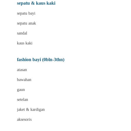
Beauty Barn
sepatu & kaus kaki
Bio Oil
sepatu bayi
Biolane
sepatu anak
Bite Fighters
sandal
Bizzi Growin
kaus kaki
Blackmores
fashion bayi (0bln-3thn)
Blooming Marvellous
atasan
Bonnels
bawahan
Bravado
gaun
Bruder
setelan
Brush Baby
jaket & kardigan
Buds Organics
aksesoris
Bugaboo
Buggygear