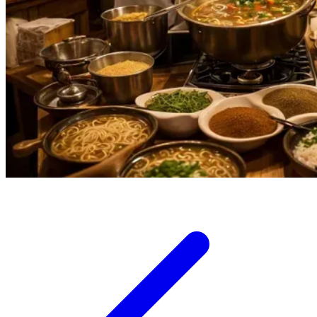
Twistshake
TY Toys
U
V
Veja
Vitaflow
Vtech
W
Waterland
Wellness
X