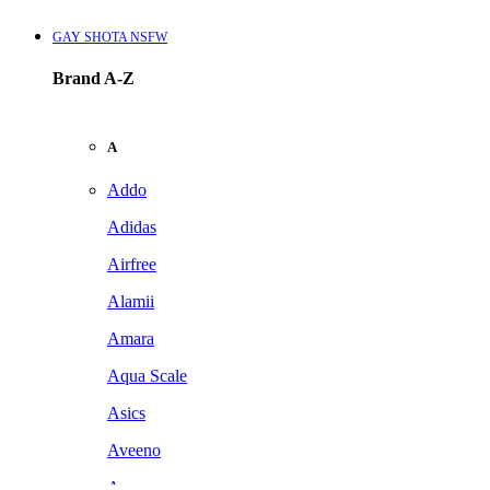
GAY SHOTA NSFW
Brand A-Z
A
Addo
Adidas
Airfree
Alamii
Amara
Aqua Scale
Asics
Aveeno
Awan