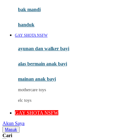
Moby
bak mandi
Momami
handuk
Mothercare
GAY SHOTA NSFW
Mustela
ayunan dan walker bayi
My Buddy Tag
My K
alas bermain anak bayi
N
mainan anak bayi
Naif
mothercare toys
Nike
elc toys
Nordic Natural
GAY SHOTA NSFW
Nuby
Akun Saya
Nuna
Masuk
Cari