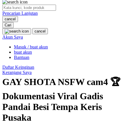
O
Pencarian Lanjutan
Oh Ma Grain
cancel
Okiedog
Cari
cancel
P
Akun Saya
Masuk / buat akun
Peachy
buat akun
Phil & Ted's
Bantuan
Philips Avent
Daftar Keinginan
Keranjang Saya
Pigeon
GAY SHOTA NSFW cam4 🏆
Playgro
Dokumentasi Viral Gadis
Poled Global
Pandai Besi Tempa Keris
Ponycycle
Pusaka
Puma
Pureats