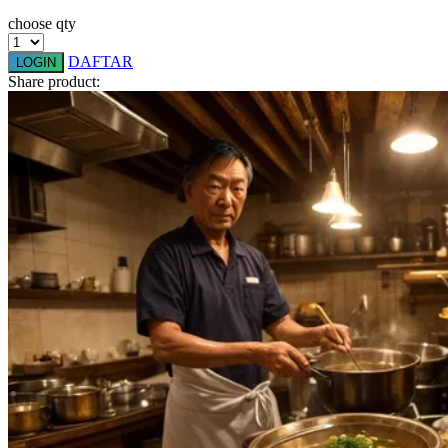
Squishmallows
choose qty
Starbooks
DAFTAR
LOGIN
Share product:
Stick-O
Stokke
Sudocrem
Sumimo
Sunnylife
Sun-Staches
Swimava
T
Tommee Tippee
Trunki
Tutti Bambini