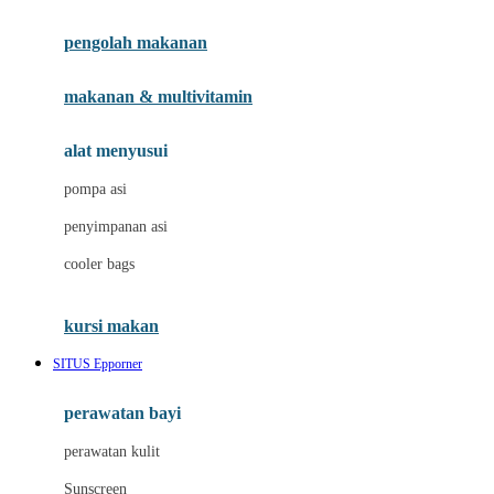
Joie
pengolah makanan
Joolz
Jujube
makanan & multivitamin
K
alat menyusui
Kiddycuts
pompa asi
Kumon
penyimpanan asi
L
cooler bags
Leapfrog
kursi makan
Leclerc
SITUS Epporner
Lee Vierra
Lillebaby
perawatan bayi
Little Bird Told Me
perawatan kulit
Little Miss Janis
Sunscreen