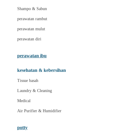
London Taxi
Shampo & Sabun
Love To Dream
perawatan rambut
perawatan mulut
M
perawatan diri
Magformers
Mama's Choice
perawatan ibu
Mamas&Papas
kesehatan & kebersihan
Mamaway
Tissue basah
Maxi Cosi
Laundry & Cleaning
Megabloks
Medical
Micro
Air Purifier & Humidifier
MiDeer
Mimi & Lula
potty
Mini Monkey