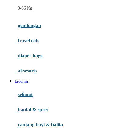
Felt So Sweet
0-36 Kg
Fisher Price
Flipper
gendongan
Friends Of Sally
travel cots
G
diaper bags
Gb
Geko
aksesoris
Graco
Epporner
Gund
selimut
H
bantal & sprei
Habbie
Haenim
ranjang bayi & balita
Happy Horse