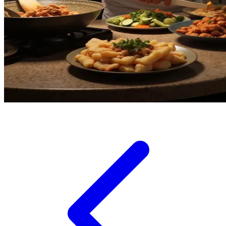
Twistshake
TY Toys
U
V
Veja
Vitaflow
Vtech
W
Waterland
Wellness
X