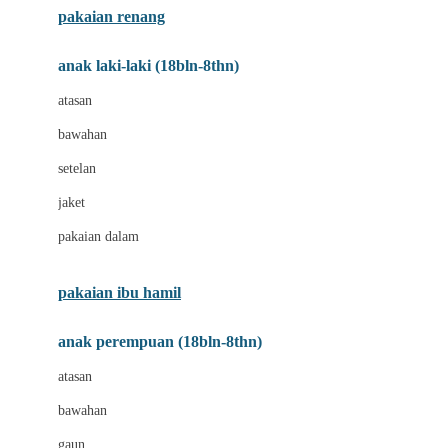
pakaian renang
Bumkins
anak laki-laki (18bln-8thn)
C
atasan
Cetaphil
bawahan
Chicco
setelan
Childlife
jaket
Clevamama
pakaian dalam
Cocolatte
Cottonseeds
pakaian ibu hamil
Cozy N Safe
anak perempuan (18bln-8thn)
Crane
atasan
Cybex
bawahan
D
gaun