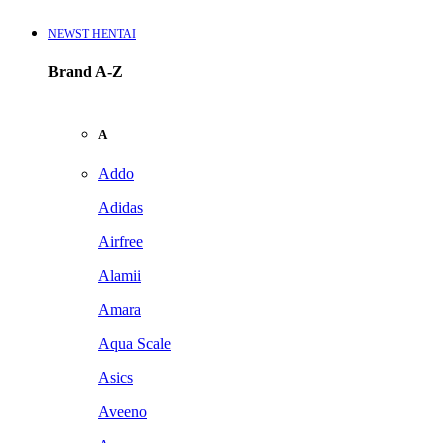
NEWST HENTAI
Brand A-Z
A
Addo
Adidas
Airfree
Alamii
Amara
Aqua Scale
Asics
Aveeno
Awan