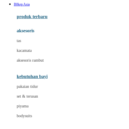
B0kep Asia
Azetabio
produk terbaru
B
aksesoris
Baabaasheepz
tas
Babiators
kacamata
Baby Dove
aksesoris rambut
Baby Jogger
Baby Rovega
kebutuhan bayi
Babybee
pakaian tidur
Banana Boat
set & terusan
Banz
piyama
Barbie
bodysuits
Beaba