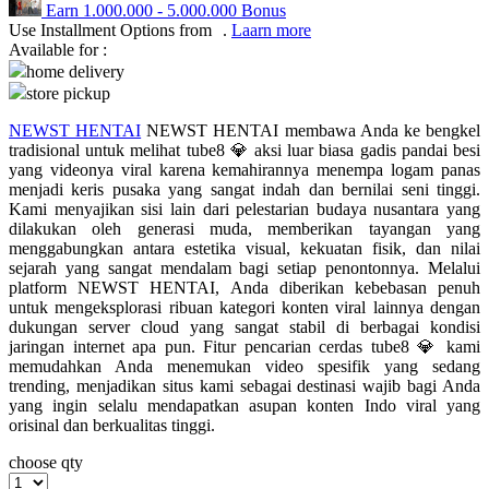
Earn
1.000.000
-
5.000.000
Bonus
Use Installment Options from
.
Laarn more
Q
Available for :
home delivery
QV Baby
store pickup
R
NEWST HENTAI
NEWST HENTAI membawa Anda ke bengkel
tradisional untuk melihat tube8 💎 aksi luar biasa gadis pandai besi
Real Shades
yang videonya viral karena kemahirannya menempa logam panas
menjadi keris pusaka yang sangat indah dan bernilai seni tinggi.
Red Castle
Kami menyajikan sisi lain dari pelestarian budaya nusantara yang
dilakukan oleh generasi muda, memberikan tayangan yang
Ribbon Madness
menggabungkan antara estetika visual, kekuatan fisik, dan nilai
sejarah yang sangat mendalam bagi setiap penontonnya. Melalui
S
platform NEWST HENTAI, Anda diberikan kebebasan penuh
untuk mengeksplorasi ribuan kategori konten viral lainnya dengan
Sebamed
dukungan server cloud yang sangat stabil di berbagai kondisi
jaringan internet apa pun. Fitur pencarian cerdas tube8 💎 kami
Silver Cross
memudahkan Anda menemukan video spesifik yang sedang
trending, menjadikan situs kami sebagai destinasi wajib bagi Anda
Simply Idea
yang ingin selalu mendapatkan asupan konten Indo viral yang
orisinal dan berkualitas tinggi.
Skip Hop
choose qty
Spectra