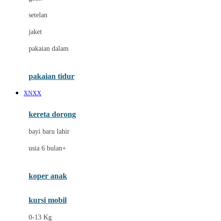
Dae Organics
setelan
Docare
jaket
Doona
pakaian dalam
Down To Earth
Drew
pakaian tidur
Dr. Brown's
XNXX
E
kereta dorong
ELC
bayi baru lahir
Ergobaby
usia 6 bulan+
Expert Care
koper anak
Ezyroller
kursi mobil
F
0-13 Kg