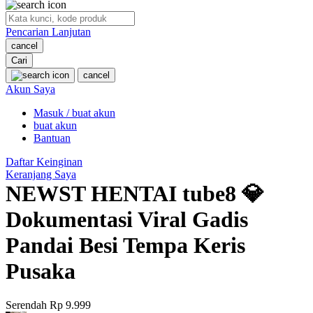
O
Pencarian Lanjutan
Oh Ma Grain
cancel
Okiedog
Cari
cancel
P
Akun Saya
Masuk / buat akun
Peachy
buat akun
Phil & Ted's
Bantuan
Philips Avent
Daftar Keinginan
Keranjang Saya
Pigeon
NEWST HENTAI tube8 💎
Playgro
Dokumentasi Viral Gadis
Poled Global
Pandai Besi Tempa Keris
Ponycycle
Pusaka
Puma
Pureats
Serendah
Rp 9.999