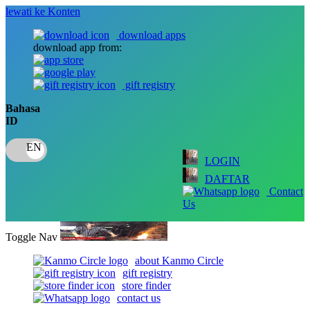
lewati ke Konten
download apps
download app from:
gift registry
Bahasa
ID
LOGIN
DAFTAR
Contact
Us
Toggle Nav
about Kanmo Circle
gift registry
store finder
contact us