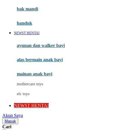
Moby
bak mandi
Momami
handuk
Mothercare
NEWST HENTAI
Mustela
ayunan dan walker bayi
My Buddy Tag
My K
alas bermain anak bayi
N
mainan anak bayi
Naif
mothercare toys
Nike
elc toys
Nordic Natural
NEWST HENTAI
Nuby
Akun Saya
Nuna
Masuk
Cari