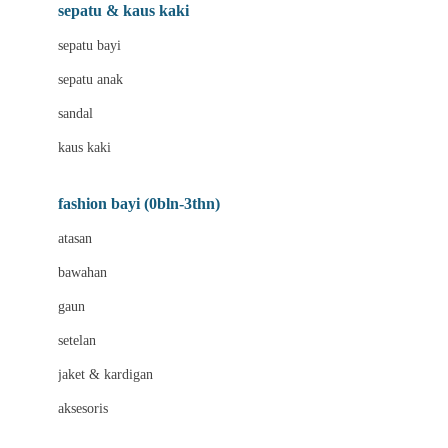
Beauty Barn
sepatu & kaus kaki
Bio Oil
sepatu bayi
Biolane
sepatu anak
Bite Fighters
sandal
Bizzi Growin
kaus kaki
Blackmores
fashion bayi (0bln-3thn)
Blooming Marvellous
atasan
Bonnels
bawahan
Bravado
gaun
Bruder
setelan
Brush Baby
jaket & kardigan
Buds Organics
aksesoris
Bugaboo
Buggygear