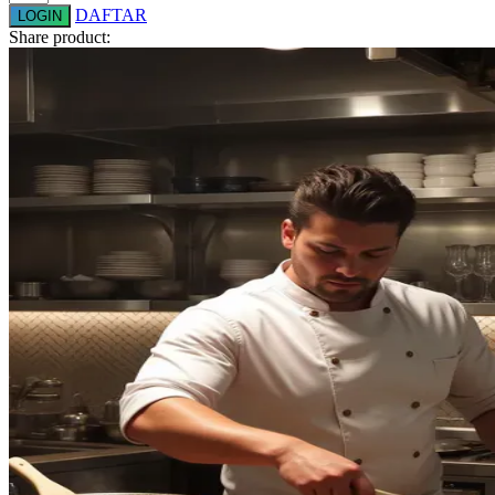
DAFTAR
LOGIN
Squishmallows
Share product:
Starbooks
Stick-O
Stokke
Sudocrem
Sumimo
Sunnylife
Sun-Staches
Swimava
T
Tommee Tippee
Trunki
Tutti Bambini