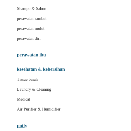
London Taxi
Shampo & Sabun
Love To Dream
perawatan rambut
perawatan mulut
M
perawatan diri
Magformers
Mama's Choice
perawatan ibu
Mamas&Papas
kesehatan & kebersihan
Mamaway
Tissue basah
Maxi Cosi
Laundry & Cleaning
Megabloks
Medical
Micro
Air Purifier & Humidifier
MiDeer
Mimi & Lula
potty
Mini Monkey