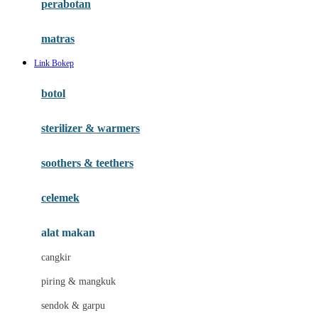
perabotan
Happy Tummy
Hauck
matras
Havaianas
Link Bokep
Hegen
botol
Hot Wheels
sterilizer & warmers
Hybrid
soothers & teethers
I
Inlacta DHA
celemek
Interlac
alat makan
Ivenet
cangkir
J
piring & mangkuk
Jack N Jill
sendok & garpu