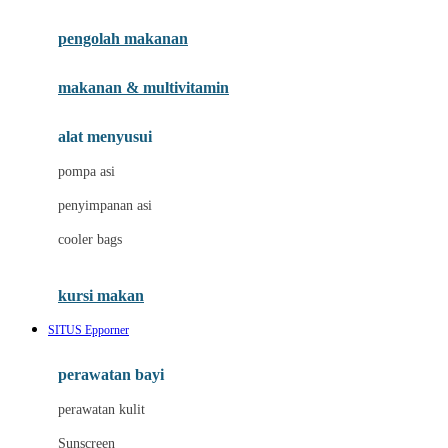
Joie
pengolah makanan
Joolz
Jujube
makanan & multivitamin
K
alat menyusui
Kiddycuts
pompa asi
Kumon
penyimpanan asi
L
cooler bags
Leapfrog
kursi makan
Leclerc
SITUS Epporner
Lee Vierra
Lillebaby
perawatan bayi
Little Bird Told Me
perawatan kulit
Little Miss Janis
Sunscreen