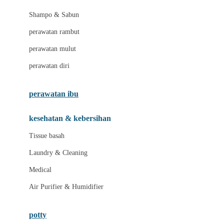
London Taxi
Shampo & Sabun
Love To Dream
perawatan rambut
perawatan mulut
M
perawatan diri
Magformers
Mama's Choice
perawatan ibu
Mamas&Papas
kesehatan & kebersihan
Mamaway
Tissue basah
Maxi Cosi
Laundry & Cleaning
Megabloks
Medical
Micro
Air Purifier & Humidifier
MiDeer
Mimi & Lula
potty
Mini Monkey