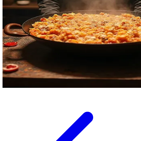
Twistshake
TY Toys
U
V
Veja
Vitaflow
Vtech
W
Waterland
Wellness
X