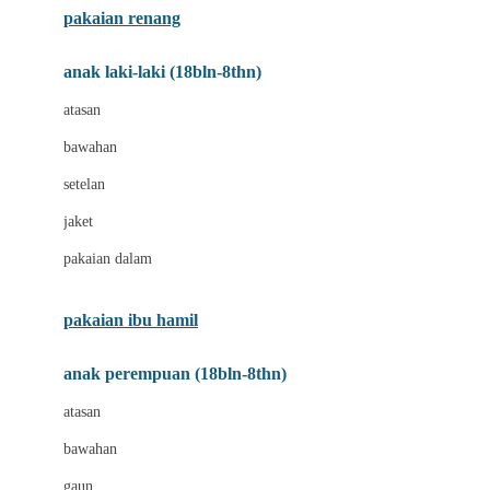
pakaian renang
Bumkins
anak laki-laki (18bln-8thn)
C
atasan
Cetaphil
bawahan
Chicco
setelan
Childlife
jaket
Clevamama
pakaian dalam
Cocolatte
Cottonseeds
pakaian ibu hamil
Cozy N Safe
anak perempuan (18bln-8thn)
Crane
atasan
Cybex
bawahan
D
gaun