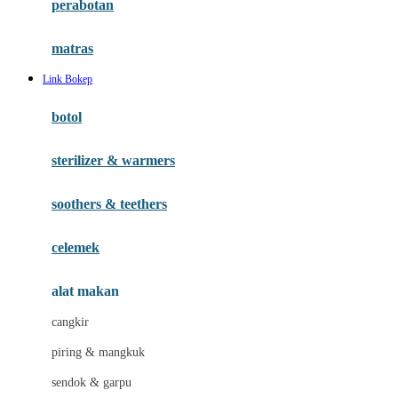
perabotan
Happy Tummy
Hauck
matras
Havaianas
Link Bokep
Hegen
botol
Hot Wheels
sterilizer & warmers
Hybrid
soothers & teethers
I
Inlacta DHA
celemek
Interlac
alat makan
Ivenet
cangkir
J
piring & mangkuk
Jack N Jill
sendok & garpu