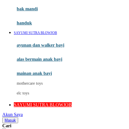
Moby
bak mandi
Momami
handuk
Mothercare
SAYUMI SUTRA BLOWJOB
Mustela
ayunan dan walker bayi
My Buddy Tag
My K
alas bermain anak bayi
N
mainan anak bayi
Naif
mothercare toys
Nike
elc toys
Nordic Natural
SAYUMI SUTRA BLOWJOB
Nuby
Akun Saya
Nuna
Masuk
Cari