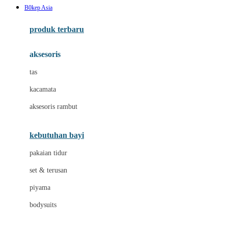
B0kep Asia
Azetabio
produk terbaru
B
aksesoris
Baabaasheepz
tas
Babiators
kacamata
Baby Dove
aksesoris rambut
Baby Jogger
Baby Rovega
kebutuhan bayi
Babybee
pakaian tidur
Banana Boat
set & terusan
Banz
piyama
Barbie
bodysuits
Beaba