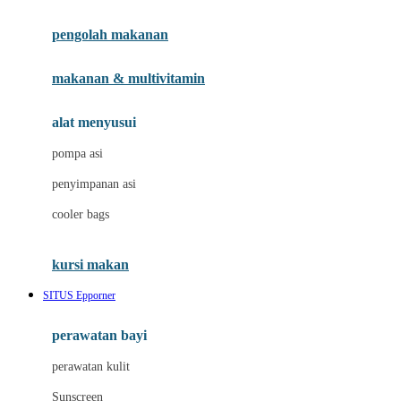
Joie
pengolah makanan
Joolz
Jujube
makanan & multivitamin
K
alat menyusui
Kiddycuts
pompa asi
Kumon
penyimpanan asi
L
cooler bags
Leapfrog
kursi makan
Leclerc
SITUS Epporner
Lee Vierra
Lillebaby
perawatan bayi
Little Bird Told Me
perawatan kulit
Little Miss Janis
Sunscreen