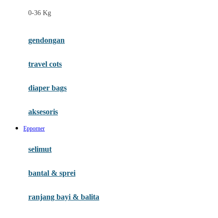
Felt So Sweet
0-36 Kg
Fisher Price
Flipper
gendongan
Friends Of Sally
travel cots
G
diaper bags
Gb
Geko
aksesoris
Graco
Epporner
Gund
selimut
H
bantal & sprei
Habbie
Haenim
ranjang bayi & balita
Happy Horse