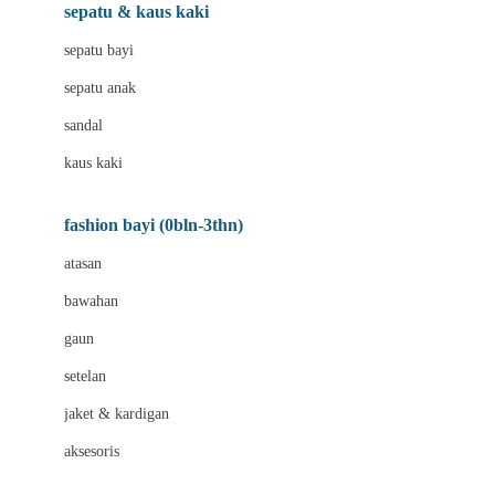
Beauty Barn
sepatu & kaus kaki
Bio Oil
sepatu bayi
Biolane
sepatu anak
Bite Fighters
sandal
Bizzi Growin
kaus kaki
Blackmores
fashion bayi (0bln-3thn)
Blooming Marvellous
atasan
Bonnels
bawahan
Bravado
gaun
Bruder
setelan
Brush Baby
jaket & kardigan
Buds Organics
aksesoris
Bugaboo
Buggygear