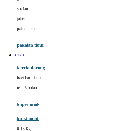
Dae Organics
setelan
Docare
jaket
Doona
pakaian dalam
Down To Earth
Drew
pakaian tidur
Dr. Brown's
XNXX
E
kereta dorong
ELC
bayi baru lahir
Ergobaby
usia 6 bulan+
Expert Care
koper anak
Ezyroller
kursi mobil
F
0-13 Kg