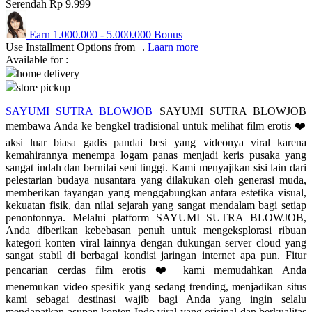
Serendah
Rp 9.999
Q
Earn
1.000.000
-
5.000.000
Bonus
QV Baby
Use Installment Options from
.
Laarn more
Available for :
home delivery
R
store pickup
Real Shades
SAYUMI SUTRA BLOWJOB
SAYUMI SUTRA BLOWJOB
membawa Anda ke bengkel tradisional untuk melihat film erotis ❤️
Red Castle
aksi luar biasa gadis pandai besi yang videonya viral karena
Ribbon Madness
kemahirannya menempa logam panas menjadi keris pusaka yang
sangat indah dan bernilai seni tinggi. Kami menyajikan sisi lain dari
S
pelestarian budaya nusantara yang dilakukan oleh generasi muda,
memberikan tayangan yang menggabungkan antara estetika visual,
kekuatan fisik, dan nilai sejarah yang sangat mendalam bagi setiap
Sebamed
penontonnya. Melalui platform SAYUMI SUTRA BLOWJOB,
Silver Cross
Anda diberikan kebebasan penuh untuk mengeksplorasi ribuan
kategori konten viral lainnya dengan dukungan server cloud yang
Simply Idea
sangat stabil di berbagai kondisi jaringan internet apa pun. Fitur
pencarian cerdas film erotis ❤️ kami memudahkan Anda
Skip Hop
menemukan video spesifik yang sedang trending, menjadikan situs
kami sebagai destinasi wajib bagi Anda yang ingin selalu
Spectra
mendapatkan asupan konten Indo viral yang orisinal dan berkualitas