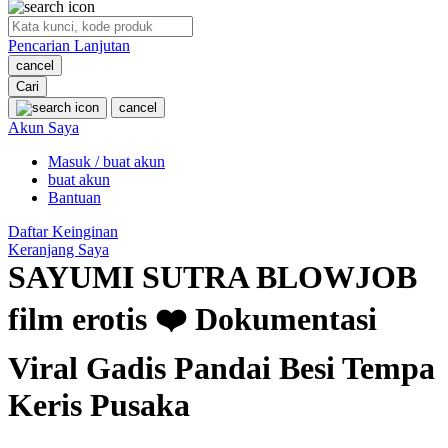
O
Pencarian Lanjutan
Oh Ma Grain
cancel
Okiedog
Cari
cancel
P
Akun Saya
Masuk / buat akun
Peachy
buat akun
Phil & Ted's
Bantuan
Philips Avent
Daftar Keinginan
Keranjang Saya
Pigeon
SAYUMI SUTRA BLOWJOB
Playgro
film erotis ❤️ Dokumentasi
Poled Global
Viral Gadis Pandai Besi Tempa
Ponycycle
Keris Pusaka
Puma
Pureats