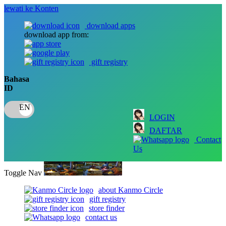
lewati ke Konten
download apps
download app from:
gift registry
Bahasa
ID
LOGIN
DAFTAR
Contact
Us
Toggle Nav
about Kanmo Circle
gift registry
store finder
contact us