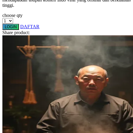
Squishmallows
tinggi.
Starbooks
choose qty
Stick-O
DAFTAR
LOGIN
Share product:
Stokke
Sudocrem
Sumimo
Sunnylife
Sun-Staches
Swimava
T
Tommee Tippee
Trunki
Tutti Bambini