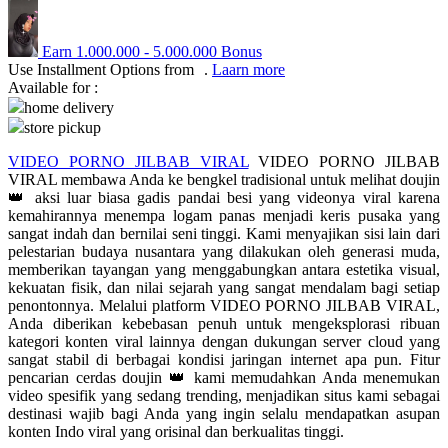
Q
Earn
1.000.000
-
5.000.000
Bonus
QV Baby
Use Installment Options from
.
Laarn more
Available for :
home delivery
R
store pickup
Real Shades
VIDEO PORNO JILBAB VIRAL
VIDEO PORNO JILBAB
VIRAL membawa Anda ke bengkel tradisional untuk melihat doujin
Red Castle
👑 aksi luar biasa gadis pandai besi yang videonya viral karena
Ribbon Madness
kemahirannya menempa logam panas menjadi keris pusaka yang
sangat indah dan bernilai seni tinggi. Kami menyajikan sisi lain dari
pelestarian budaya nusantara yang dilakukan oleh generasi muda,
S
memberikan tayangan yang menggabungkan antara estetika visual,
kekuatan fisik, dan nilai sejarah yang sangat mendalam bagi setiap
Sebamed
penontonnya. Melalui platform VIDEO PORNO JILBAB VIRAL,
Anda diberikan kebebasan penuh untuk mengeksplorasi ribuan
Silver Cross
kategori konten viral lainnya dengan dukungan server cloud yang
sangat stabil di berbagai kondisi jaringan internet apa pun. Fitur
Simply Idea
pencarian cerdas doujin 👑 kami memudahkan Anda menemukan
video spesifik yang sedang trending, menjadikan situs kami sebagai
Skip Hop
destinasi wajib bagi Anda yang ingin selalu mendapatkan asupan
konten Indo viral yang orisinal dan berkualitas tinggi.
Spectra