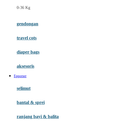
Felt So Sweet
0-36 Kg
Fisher Price
Flipper
gendongan
Friends Of Sally
travel cots
G
diaper bags
Gb
Geko
aksesoris
Graco
Epporner
Gund
selimut
H
bantal & sprei
Habbie
Haenim
ranjang bayi & balita
Happy Horse