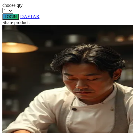
choose qty
Squishmallows
Starbooks
DAFTAR
LOGIN
Share product:
Stick-O
Stokke
Sudocrem
Sumimo
Sunnylife
Sun-Staches
Swimava
T
Tommee Tippee
Trunki
Tutti Bambini