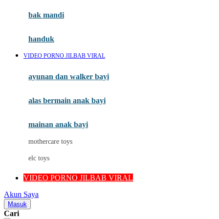
Moby
bak mandi
Momami
handuk
Mothercare
VIDEO PORNO JILBAB VIRAL
Mustela
ayunan dan walker bayi
My Buddy Tag
My K
alas bermain anak bayi
N
mainan anak bayi
Naif
mothercare toys
Nike
elc toys
Nordic Natural
VIDEO PORNO JILBAB VIRAL
Nuby
Akun Saya
Nuna
Masuk
Cari