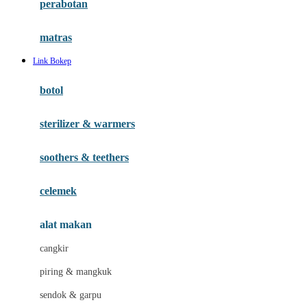
perabotan
Happy Tummy
Hauck
matras
Havaianas
Link Bokep
Hegen
botol
Hot Wheels
sterilizer & warmers
Hybrid
soothers & teethers
I
Inlacta DHA
celemek
Interlac
alat makan
Ivenet
cangkir
J
piring & mangkuk
Jack N Jill
sendok & garpu