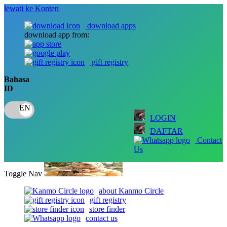
lewati ke Konten
download apps
download app from:
gift registry
Bahasa
ID
LOGIN
DAFTAR
Contact
Us
Toggle Nav
about Kanmo Circle
gift registry
store finder
contact us