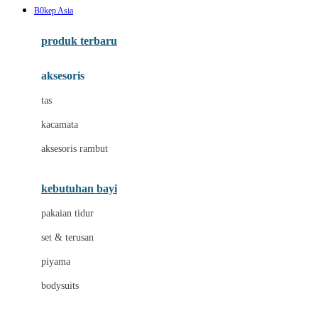
B0kep Asia
Azetabio
produk terbaru
B
aksesoris
Baabaasheepz
tas
Babiators
kacamata
Baby Dove
aksesoris rambut
Baby Jogger
Baby Rovega
kebutuhan bayi
Babybee
pakaian tidur
Banana Boat
set & terusan
Banz
piyama
Barbie
bodysuits
Beaba