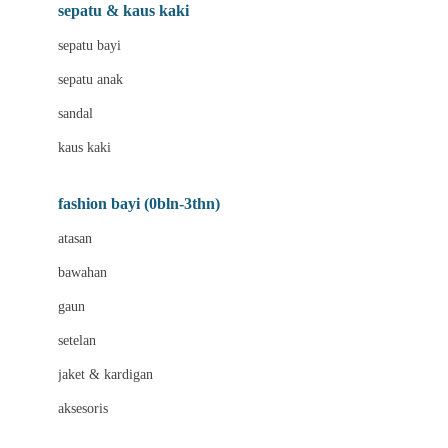
Beauty Barn
sepatu & kaus kaki
Bio Oil
sepatu bayi
Biolane
sepatu anak
Bite Fighters
sandal
Bizzi Growin
kaus kaki
Blackmores
fashion bayi (0bln-3thn)
Blooming Marvellous
atasan
Bonnels
bawahan
Bravado
gaun
Bruder
setelan
Brush Baby
jaket & kardigan
Buds Organics
aksesoris
Bugaboo
Buggygear