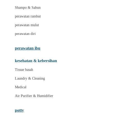
London Taxi
Shampo & Sabun
Love To Dream
perawatan rambut
perawatan mulut
M
perawatan diri
Magformers
Mama's Choice
perawatan ibu
Mamas&Papas
kesehatan & kebersihan
Mamaway
Tissue basah
Maxi Cosi
Laundry & Cleaning
Megabloks
Medical
Micro
Air Purifier & Humidifier
MiDeer
Mimi & Lula
potty
Mini Monkey