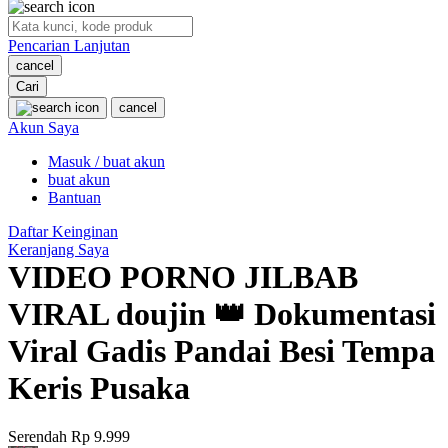
O
Pencarian Lanjutan
Oh Ma Grain
cancel
Okiedog
Cari
cancel
P
Akun Saya
Masuk / buat akun
Peachy
buat akun
Phil & Ted's
Bantuan
Philips Avent
Daftar Keinginan
Keranjang Saya
Pigeon
VIDEO PORNO JILBAB
Playgro
VIRAL doujin 👑 Dokumentasi
Poled Global
Viral Gadis Pandai Besi Tempa
Ponycycle
Keris Pusaka
Puma
Pureats
Serendah
Rp 9.999