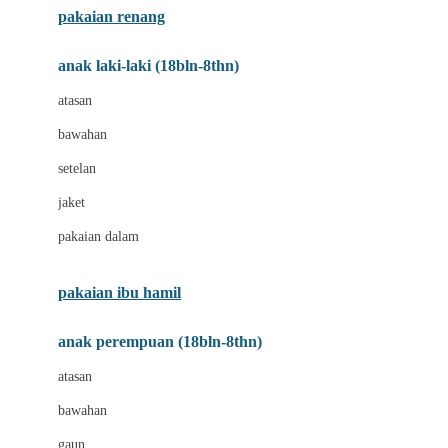
pakaian renang
Bumkins
anak laki-laki (18bln-8thn)
C
atasan
Cetaphil
bawahan
Chicco
setelan
Childlife
jaket
Clevamama
pakaian dalam
Cocolatte
Cottonseeds
pakaian ibu hamil
Cozy N Safe
anak perempuan (18bln-8thn)
Crane
atasan
Cybex
bawahan
D
gaun