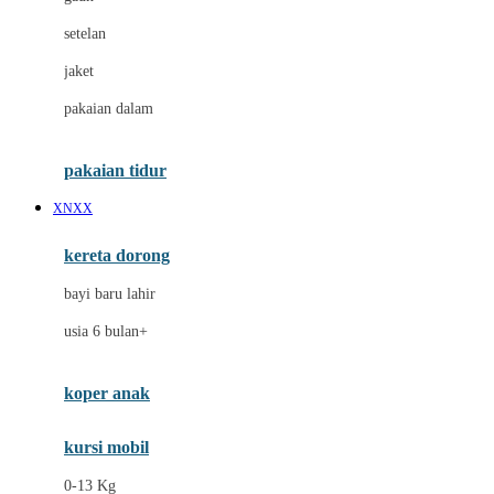
Dae Organics
setelan
Docare
jaket
Doona
pakaian dalam
Down To Earth
Drew
pakaian tidur
Dr. Brown's
XNXX
E
kereta dorong
ELC
bayi baru lahir
Ergobaby
usia 6 bulan+
Expert Care
koper anak
Ezyroller
kursi mobil
F
0-13 Kg