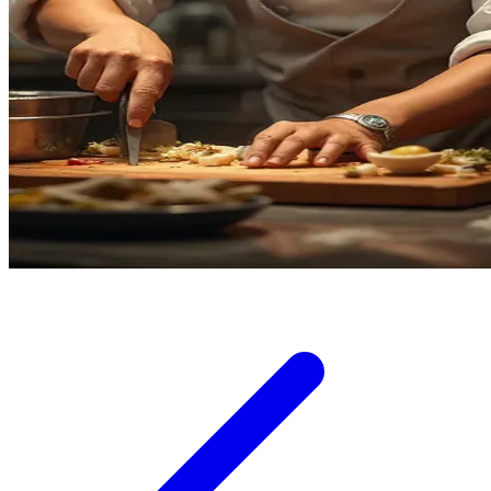
Twistshake
TY Toys
U
V
Veja
Vitaflow
Vtech
W
Waterland
Wellness
X