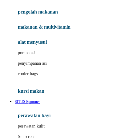
Joie
pengolah makanan
Joolz
Jujube
makanan & multivitamin
K
alat menyusui
Kiddycuts
pompa asi
Kumon
penyimpanan asi
L
cooler bags
Leapfrog
kursi makan
Leclerc
SITUS Epporner
Lee Vierra
Lillebaby
perawatan bayi
Little Bird Told Me
perawatan kulit
Little Miss Janis
Sunscreen