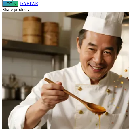
DAFTAR
LOGIN
Squishmallows
Share product:
Starbooks
Stick-O
Stokke
Sudocrem
Sumimo
Sunnylife
Sun-Staches
Swimava
T
Tommee Tippee
Trunki
Tutti Bambini