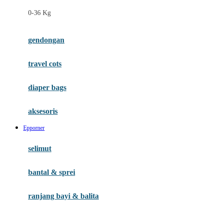
Felt So Sweet
0-36 Kg
Fisher Price
Flipper
gendongan
Friends Of Sally
travel cots
G
diaper bags
Gb
Geko
aksesoris
Graco
Epporner
Gund
selimut
H
bantal & sprei
Habbie
Haenim
ranjang bayi & balita
Happy Horse