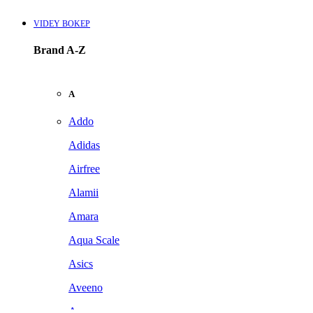
VIDEY BOKEP
Brand A-Z
A
Addo
Adidas
Airfree
Alamii
Amara
Aqua Scale
Asics
Aveeno
Awan