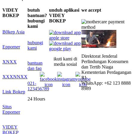
VIDEY
butuh
unduh aplikasi
we accept
BOKEP
bantuan?
VIDEY
hubungi
BOKEP
kami
B0kep Asia
hubungi
Epporner
kami
Direktorat Jenderal
ikuti kami di
Perlindungan Konsumen
XNXX
bantuan
media sosial
dan Tertib Niaga
dan faq
Kementerian Perdagangan
XXXNNXX
RI
WhatsApp: +62 123 8888
021-
8989
123456789
Link Bokep
24 Hours
Situs
Epporner
VIDEY
BOKEP