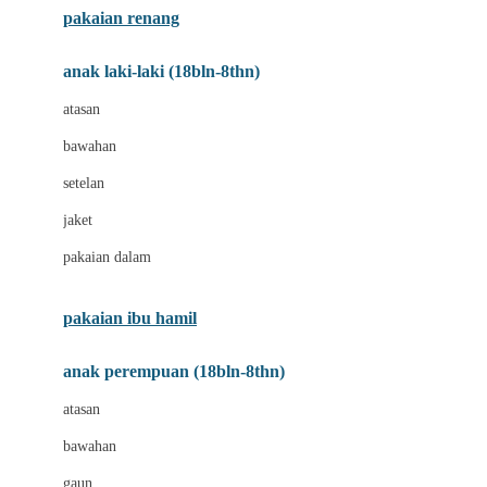
pakaian renang
Bumkins
anak laki-laki (18bln-8thn)
C
atasan
Cetaphil
bawahan
Chicco
setelan
Childlife
jaket
Clevamama
pakaian dalam
Cocolatte
Cottonseeds
pakaian ibu hamil
Cozy N Safe
anak perempuan (18bln-8thn)
Crane
atasan
Cybex
bawahan
D
gaun