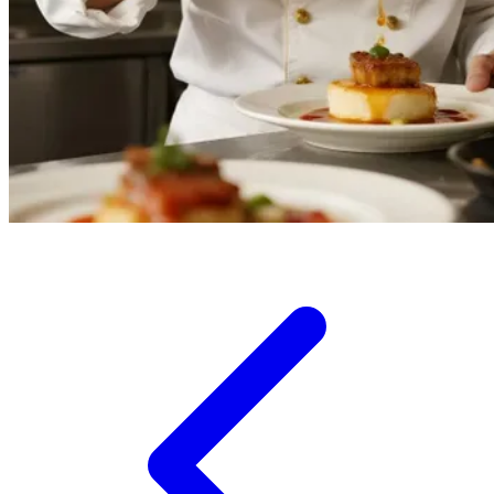
Twistshake
TY Toys
U
V
Veja
Vitaflow
Vtech
W
Waterland
Wellness
X