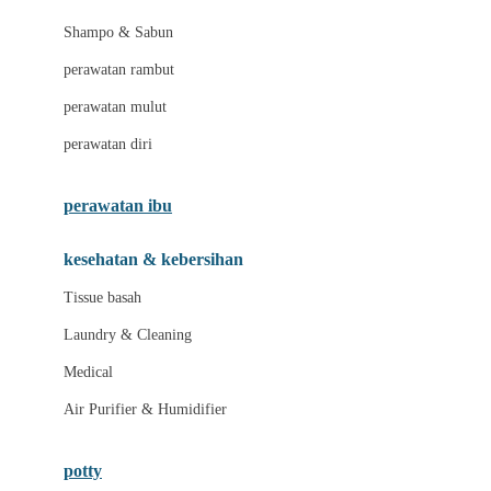
London Taxi
Shampo & Sabun
Love To Dream
perawatan rambut
perawatan mulut
M
perawatan diri
Magformers
Mama's Choice
perawatan ibu
Mamas&Papas
kesehatan & kebersihan
Mamaway
Tissue basah
Maxi Cosi
Laundry & Cleaning
Megabloks
Medical
Micro
Air Purifier & Humidifier
MiDeer
Mimi & Lula
potty
Mini Monkey