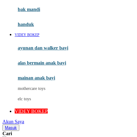
Moby
bak mandi
Momami
handuk
Mothercare
VIDEY BOKEP
Mustela
ayunan dan walker bayi
My Buddy Tag
My K
alas bermain anak bayi
N
mainan anak bayi
Naif
mothercare toys
Nike
elc toys
Nordic Natural
VIDEY BOKEP
Nuby
Akun Saya
Nuna
Masuk
Cari