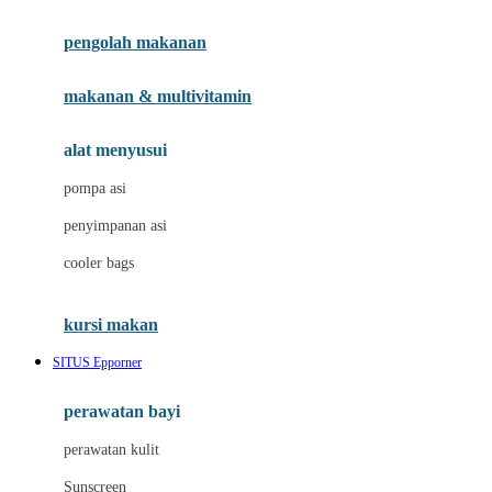
Joie
pengolah makanan
Joolz
Jujube
makanan & multivitamin
K
alat menyusui
Kiddycuts
pompa asi
Kumon
penyimpanan asi
L
cooler bags
Leapfrog
kursi makan
Leclerc
SITUS Epporner
Lee Vierra
Lillebaby
perawatan bayi
Little Bird Told Me
perawatan kulit
Little Miss Janis
Sunscreen