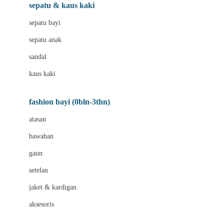
Beauty Barn
sepatu & kaus kaki
Bio Oil
sepatu bayi
Biolane
sepatu anak
Bite Fighters
sandal
Bizzi Growin
kaus kaki
Blackmores
fashion bayi (0bln-3thn)
Blooming Marvellous
atasan
Bonnels
bawahan
Bravado
gaun
Bruder
setelan
Brush Baby
jaket & kardigan
Buds Organics
aksesoris
Bugaboo
Buggygear