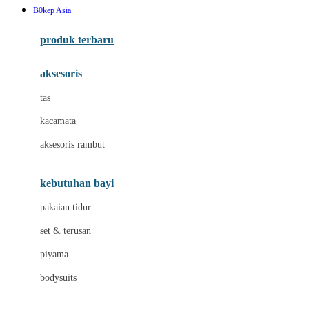
B0kep Asia
Azetabio
produk terbaru
B
aksesoris
Baabaasheepz
tas
Babiators
kacamata
Baby Dove
aksesoris rambut
Baby Jogger
Baby Rovega
kebutuhan bayi
Babybee
pakaian tidur
Banana Boat
set & terusan
Banz
piyama
Barbie
bodysuits
Beaba