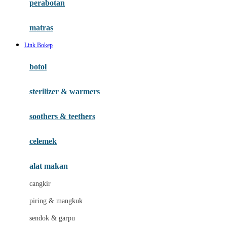
perabotan
Happy Tummy
Hauck
matras
Havaianas
Link Bokep
Hegen
botol
Hot Wheels
sterilizer & warmers
Hybrid
soothers & teethers
I
Inlacta DHA
celemek
Interlac
alat makan
Ivenet
cangkir
J
piring & mangkuk
Jack N Jill
sendok & garpu