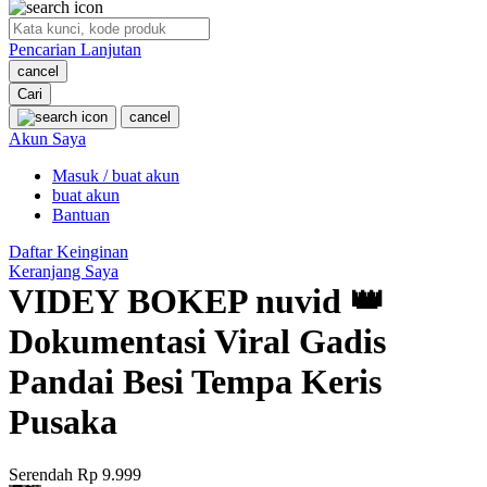
O
Pencarian Lanjutan
Oh Ma Grain
cancel
Okiedog
Cari
cancel
P
Akun Saya
Masuk / buat akun
Peachy
buat akun
Phil & Ted's
Bantuan
Philips Avent
Daftar Keinginan
Keranjang Saya
Pigeon
VIDEY BOKEP nuvid 👑
Playgro
Dokumentasi Viral Gadis
Poled Global
Pandai Besi Tempa Keris
Ponycycle
Pusaka
Puma
Pureats
Serendah
Rp 9.999