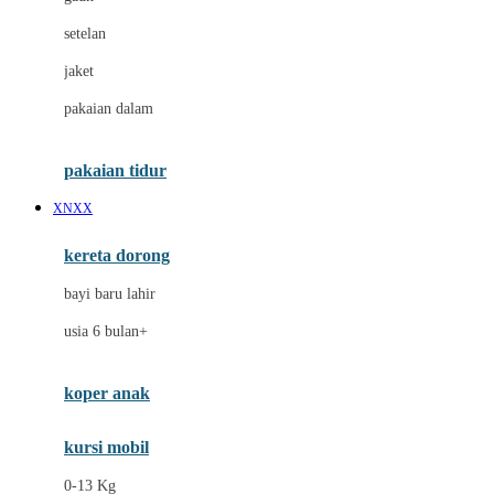
Dae Organics
setelan
Docare
jaket
Doona
pakaian dalam
Down To Earth
Drew
pakaian tidur
Dr. Brown's
XNXX
E
kereta dorong
ELC
bayi baru lahir
Ergobaby
usia 6 bulan+
Expert Care
koper anak
Ezyroller
kursi mobil
F
0-13 Kg