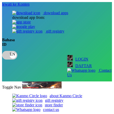
lewati ke Konten
download apps
download app from:
gift registry
Bahasa
ID
LOGIN
DAFTAR
Contact
Us
Toggle Nav
about Kanmo Circle
gift registry
store finder
contact us