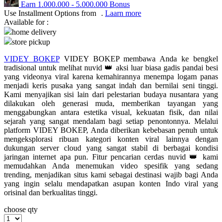
Earn
1.000.000
-
5.000.000
Bonus
Use Installment Options from
.
Laarn more
Q
Available for :
home delivery
QV Baby
store pickup
R
VIDEY BOKEP
VIDEY BOKEP membawa Anda ke bengkel
tradisional untuk melihat nuvid 👑 aksi luar biasa gadis pandai besi
Real Shades
yang videonya viral karena kemahirannya menempa logam panas
menjadi keris pusaka yang sangat indah dan bernilai seni tinggi.
Red Castle
Kami menyajikan sisi lain dari pelestarian budaya nusantara yang
dilakukan oleh generasi muda, memberikan tayangan yang
Ribbon Madness
menggabungkan antara estetika visual, kekuatan fisik, dan nilai
sejarah yang sangat mendalam bagi setiap penontonnya. Melalui
S
platform VIDEY BOKEP, Anda diberikan kebebasan penuh untuk
mengeksplorasi ribuan kategori konten viral lainnya dengan
Sebamed
dukungan server cloud yang sangat stabil di berbagai kondisi
jaringan internet apa pun. Fitur pencarian cerdas nuvid 👑 kami
Silver Cross
memudahkan Anda menemukan video spesifik yang sedang
trending, menjadikan situs kami sebagai destinasi wajib bagi Anda
Simply Idea
yang ingin selalu mendapatkan asupan konten Indo viral yang
orisinal dan berkualitas tinggi.
Skip Hop
choose qty
Spectra