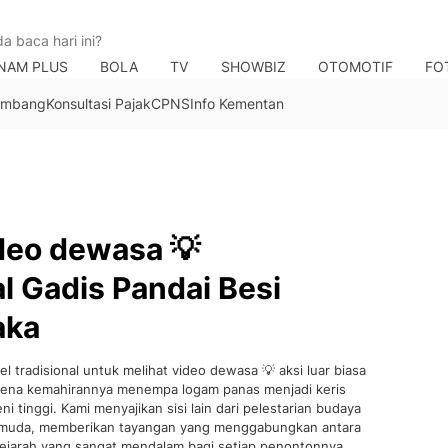
NAM PLUS
BOLA
TV
SHOWBIZ
OTOMOTIF
FO
Tambang
Konsultasi Pajak
CPNS
Info Kementan
eo dewasa 💡
l Gadis Pandai Besi
aka
adisional untuk melihat video dewasa 💡 aksi luar biasa
karena kemahirannya menempa logam panas menjadi keris
i tinggi. Kami menyajikan sisi lain dari pelestarian budaya
i muda, memberikan tayangan yang menggabungkan antara
ai sejarah yang sangat mendalam bagi setiap penontonnya.