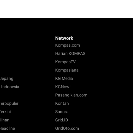
Network
Kompas.com
Harian KOMPAS
KompasTV
Kompasiana
Jepang
KG Media
 Indonesia
KGNow!
Pasangiklan.com
 Terpopuler
Kontan
Terkini
Sonora
ilihan
Grid.ID
 Headline
GridOto.com