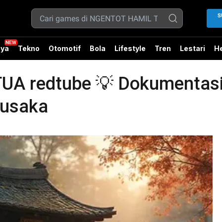
S
ya
Tekno
Otomotif
Bola
Lifestyle
Tren
Lestari
He
 redtube 💡 Dokumentasi V
Pusaka