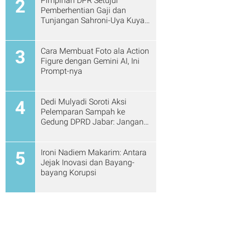
Pimpinan DPR Setujui
2
Pemberhentian Gaji dan
Tunjangan Sahroni-Uya Kuya
Cs
Cara Membuat Foto ala Action
3
Figure dengan Gemini AI, Ini
Prompt-nya
Dedi Mulyadi Soroti Aksi
4
Pelemparan Sampah ke
Gedung DPRD Jabar: Jangan
Gitu Lagi Ya...
Ironi Nadiem Makarim: Antara
5
Jejak Inovasi dan Bayang-
bayang Korupsi