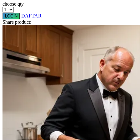
choose qty
Squishmallows
DAFTAR
Starbooks
LOGIN
Share product:
Stick-O
Stokke
Sudocrem
Sumimo
Sunnylife
Sun-Staches
Swimava
T
Tommee Tippee
Trunki
Tutti Bambini