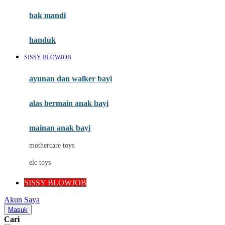
Moby
bak mandi
Momami
handuk
Mothercare
SISSY BLOWJOB
Mustela
ayunan dan walker bayi
My Buddy Tag
My K
alas bermain anak bayi
N
mainan anak bayi
Naif
mothercare toys
Nike
elc toys
Nordic Natural
SISSY BLOWJOB
Nuby
Akun Saya
Nuna
Masuk
Cari