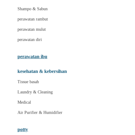
London Taxi
Shampo & Sabun
Love To Dream
perawatan rambut
perawatan mulut
M
perawatan diri
Magformers
Mama's Choice
perawatan ibu
Mamas&Papas
kesehatan & kebersihan
Mamaway
Tissue basah
Maxi Cosi
Laundry & Cleaning
Megabloks
Medical
Micro
Air Purifier & Humidifier
MiDeer
Mimi & Lula
potty
Mini Monkey