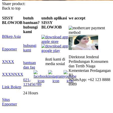
Share product:
Back to top
SISSY
butuh
unduh aplikasi
we accept
BLOWJOB
bantuan?
SISSY
hubungi
BLOWJOB
kami
B0kep Asia
hubungi
Epporner
kami
Direktorat Jenderal
ikuti kami di
Perlindungan Konsumen
XNXX
bantuan
media sosial
dan Tertib Niaga
dan faq
Kementerian Perdagangan
XXXNNXX
RI
WhatsApp: +62 123 8888
021-
8989
123456789
Link Bokep
24 Hours
Situs
Epporner