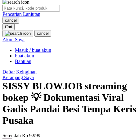
O
Pencarian Lanjutan
Oh Ma Grain
cancel
Okiedog
Cari
cancel
P
Akun Saya
Masuk / buat akun
Peachy
buat akun
Phil & Ted's
Bantuan
Philips Avent
Daftar Keinginan
Keranjang Saya
Pigeon
SISSY BLOWJOB streaming
Playgro
bokep 💡 Dokumentasi Viral
Poled Global
Gadis Pandai Besi Tempa Keris
Ponycycle
Pusaka
Puma
Pureats
Serendah
Rp 9.999