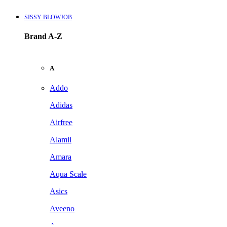
SISSY BLOWJOB
Brand A-Z
A
Addo
Adidas
Airfree
Alamii
Amara
Aqua Scale
Asics
Aveeno
Awan