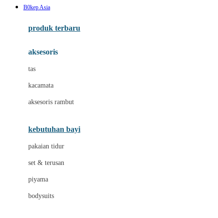
B0kep Asia
Azetabio
produk terbaru
B
aksesoris
Baabaasheepz
tas
Babiators
kacamata
Baby Dove
aksesoris rambut
Baby Jogger
Baby Rovega
kebutuhan bayi
Babybee
pakaian tidur
Banana Boat
set & terusan
Banz
piyama
Barbie
bodysuits
Beaba