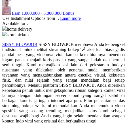
Q
Earn
1.000.000
-
5.000.000
Bonus
Use Installment Options from
.
Laarn more
QV Baby
Available for :
home delivery
R
store pickup
Real Shades
SISSY BLOWJOB
SISSY BLOWJOB membawa Anda ke bengkel
tradisional untuk melihat streaming bokep 💡 aksi luar biasa gadis
Red Castle
pandai besi yang videonya viral karena kemahirannya menempa
logam panas menjadi keris pusaka yang sangat indah dan bernilai
Ribbon Madness
seni tinggi. Kami menyajikan sisi lain dari pelestarian budaya
nusantara yang dilakukan oleh generasi muda, memberikan
S
tayangan yang menggabungkan antara estetika visual, kekuatan
fisik, dan nilai sejarah yang sangat mendalam bagi setiap
Sebamed
penontonnya. Melalui platform SISSY BLOWJOB, Anda diberikan
kebebasan penuh untuk mengeksplorasi ribuan kategori konten viral
Silver Cross
lainnya dengan dukungan server cloud yang sangat stabil di
berbagai kondisi jaringan internet apa pun. Fitur pencarian cerdas
Simply Idea
streaming bokep 💡 kami memudahkan Anda menemukan video
spesifik yang sedang trending, menjadikan situs kami sebagai
Skip Hop
destinasi wajib bagi Anda yang ingin selalu mendapatkan asupan
konten Indo viral yang orisinal dan berkualitas tinggi.
Spectra