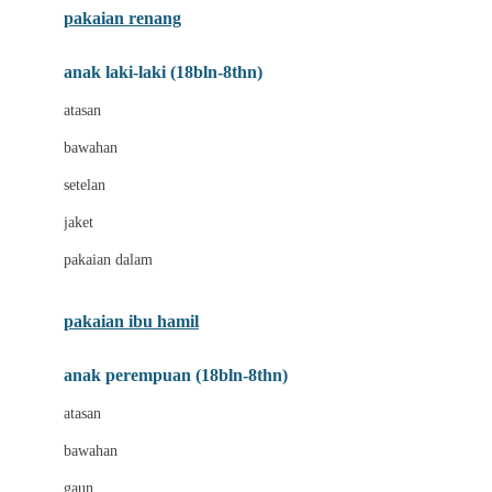
pakaian renang
Bumkins
anak laki-laki (18bln-8thn)
C
atasan
Cetaphil
bawahan
Chicco
setelan
Childlife
jaket
Clevamama
pakaian dalam
Cocolatte
Cottonseeds
pakaian ibu hamil
Cozy N Safe
anak perempuan (18bln-8thn)
Crane
atasan
Cybex
bawahan
D
gaun