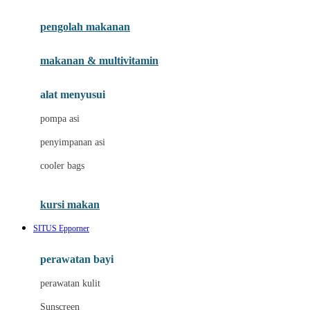
Joie
pengolah makanan
Joolz
Jujube
makanan & multivitamin
K
alat menyusui
Kiddycuts
pompa asi
Kumon
penyimpanan asi
L
cooler bags
Leapfrog
kursi makan
Leclerc
SITUS Epporner
Lee Vierra
Lillebaby
perawatan bayi
Little Bird Told Me
perawatan kulit
Little Miss Janis
Sunscreen