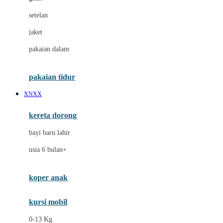
Dae Organics
setelan
Docare
jaket
Doona
pakaian dalam
Down To Earth
Drew
pakaian tidur
Dr. Brown's
XNXX
E
kereta dorong
ELC
bayi baru lahir
Ergobaby
usia 6 bulan+
Expert Care
koper anak
Ezyroller
kursi mobil
F
0-13 Kg