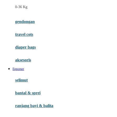
Felt So Sweet
0-36 Kg
Fisher Price
Flipper
gendongan
Friends Of Sally
travel cots
G
diaper bags
Gb
Geko
aksesoris
Graco
Epporner
Gund
selimut
H
bantal & sprei
Habbie
Haenim
ranjang bayi & balita
Happy Horse