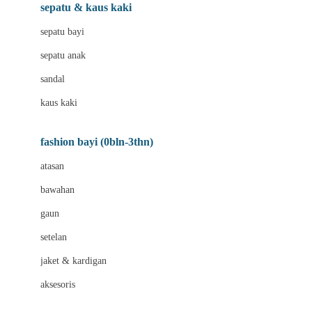
Beauty Barn
sepatu & kaus kaki
Bio Oil
sepatu bayi
Biolane
sepatu anak
Bite Fighters
sandal
Bizzi Growin
kaus kaki
Blackmores
fashion bayi (0bln-3thn)
Blooming Marvellous
atasan
Bonnels
bawahan
Bravado
gaun
Bruder
setelan
Brush Baby
jaket & kardigan
Buds Organics
aksesoris
Bugaboo
Buggygear