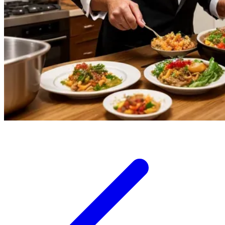
Twistshake
TY Toys
U
V
Veja
Vitaflow
Vtech
W
Waterland
Wellness
X