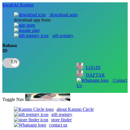
lewati ke Konten
download apps
download app from:
gift registry
Bahasa
ID
LOGIN
DAFTAR
Contact
Us
Toggle Nav
about Kanmo Circle
gift registry
store finder
contact us