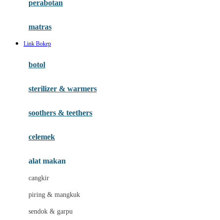
perabotan
Happy Tummy
Hauck
matras
Havaianas
Link Bokep
Hegen
botol
Hot Wheels
sterilizer & warmers
Hybrid
soothers & teethers
I
Inlacta DHA
celemek
Interlac
alat makan
Ivenet
cangkir
J
piring & mangkuk
Jack N Jill
sendok & garpu