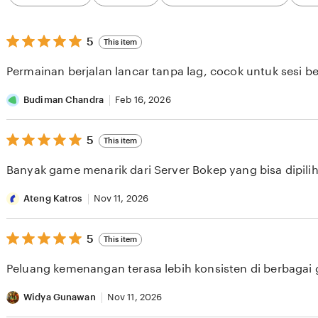
category
5
5
This item
out
of
Permainan berjalan lancar tanpa lag, cocok untuk sesi b
5
stars
Budiman Chandra
Feb 16, 2026
5
5
This item
out
of
Banyak game menarik dari Server Bokep yang bisa dipilih 
5
stars
Ateng Katros
Nov 11, 2026
5
5
This item
out
of
Peluang kemenangan terasa lebih konsisten di berbagai
5
stars
Widya Gunawan
Nov 11, 2026