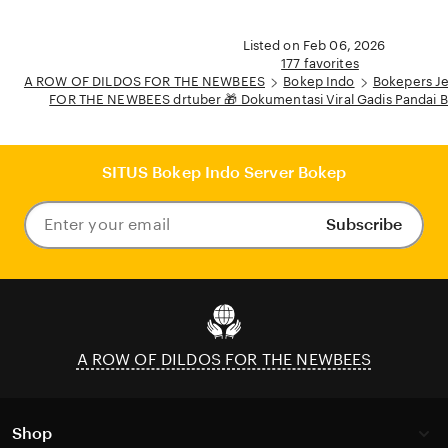
Listed on Feb 06, 2026
177 favorites
A ROW OF DILDOS FOR THE NEWBEES
Bokep Indo
Bokepers J
FOR THE NEWBEES drtuber 🎁 Dokumentasi Viral Gadis Pandai B
SITUS Bokep Indo Server Bokep
Subscribe
Enter
your
email
A ROW OF DILDOS FOR THE NEWBEES
Shop