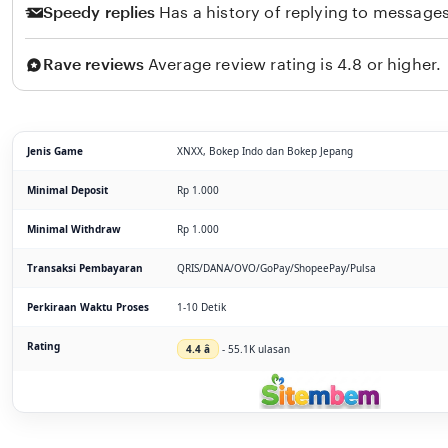
Speedy replies
Has a history of replying to messages
Rave reviews
Average review rating is 4.8 or higher.
Jenis Game
XNXX, Bokep Indo dan Bokep Jepang
Minimal Deposit
Rp 1.000
Minimal Withdraw
Rp 1.000
Transaksi Pembayaran
QRIS/DANA/OVO/GoPay/ShopeePay/Pulsa
Perkiraan Waktu Proses
1-10 Detik
Rating
4.4 â­
- 55.1K ulasan