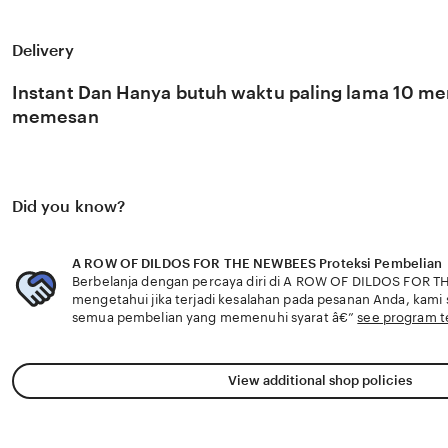
menggabungkan antara estetika visual, kekuatan fisik, dan
sangat mendalam bagi setiap penontonnya. Melalui pla
FOR THE NEWBEES, Anda diberikan kebebasan penuh unt
Delivery
ribuan kategori konten viral lainnya dengan dukungan se
stabil di berbagai kondisi jaringan internet apa pun. Fitu
drtuber 🎁 kami memudahkan Anda menemukan video spe
Instant Dan Hanya butuh waktu paling lama 10 men
trending, menjadikan situs kami sebagai destinasi wajib 
memesan
selalu mendapatkan asupan konten Indo viral yang orisina
tinggi.
Did you know?
A ROW OF DILDOS FOR THE NEWBEES Proteksi Pembelian
Berbelanja dengan percaya diri di A ROW OF DILDOS FOR 
mengetahui jika terjadi kesalahan pada pesanan Anda, kam
semua pembelian yang memenuhi syarat â€”
see program 
View additional shop policies