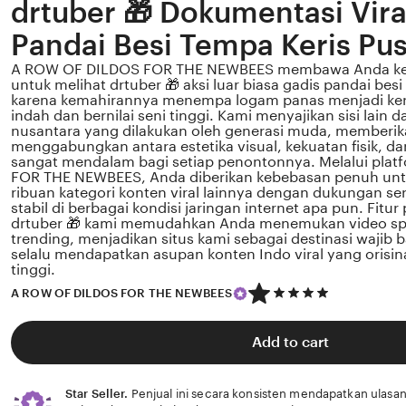
drtuber 🎁 Dokumentasi Vira
Pandai Besi Tempa Keris Pu
A ROW OF DILDOS FOR THE NEWBEES membawa Anda ke b
untuk melihat drtuber 🎁 aksi luar biasa gadis pandai besi
karena kemahirannya menempa logam panas menjadi ker
indah dan bernilai seni tinggi. Kami menyajikan sisi lain d
nusantara yang dilakukan oleh generasi muda, memberi
menggabungkan antara estetika visual, kekuatan fisik, dan
sangat mendalam bagi setiap penontonnya. Melalui pla
FOR THE NEWBEES, Anda diberikan kebebasan penuh unt
ribuan kategori konten viral lainnya dengan dukungan se
stabil di berbagai kondisi jaringan internet apa pun. Fitu
drtuber 🎁 kami memudahkan Anda menemukan video spe
trending, menjadikan situs kami sebagai destinasi wajib 
selalu mendapatkan asupan konten Indo viral yang orisina
tinggi.
5
A ROW OF DILDOS FOR THE NEWBEES
out
of
5
Add to cart
stars
Star Seller.
Penjual ini secara konsisten mendapatkan ulasan