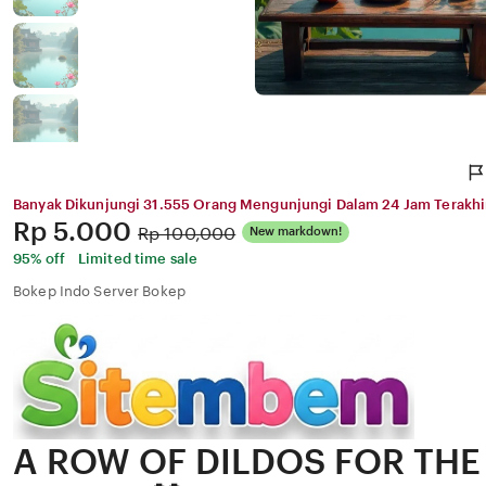
Banyak Dikunjungi 31.555 Orang Mengunjungi Dalam 24 Jam Terakhi
Price:
Rp 5.000
Original
Rp 100,000
New markdown!
Price:
95% off
Limited time sale
Bokep Indo Server Bokep
A ROW OF DILDOS FOR TH