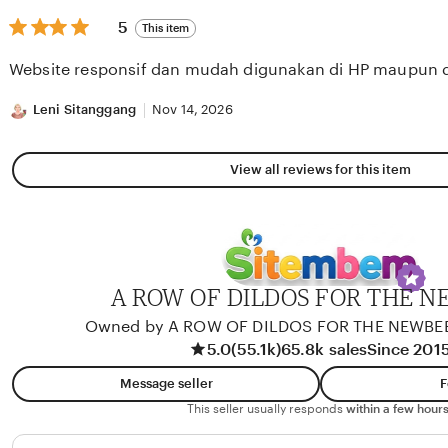
5
5
This item
out
of
Website responsif dan mudah digunakan di HP maupun 
5
stars
Leni Sitanggang
Nov 14, 2026
View all reviews for this item
A ROW OF DILDOS FOR THE 
Owned by A ROW OF DILDOS FOR THE NEWBE
5.0
(55.1k)
65.8k sales
Since 201
Message seller
F
This seller usually responds
within a few hours