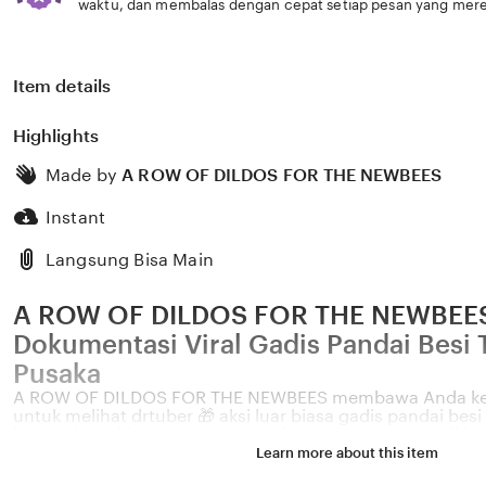
waktu, dan membalas dengan cepat setiap pesan yang mere
Item details
Highlights
Made by
A ROW OF DILDOS FOR THE NEWBEES
Instant
Langsung Bisa Main
A ROW OF DILDOS FOR THE NEWBEES 
Dokumentasi Viral Gadis Pandai Besi 
Pusaka
A ROW OF DILDOS FOR THE NEWBEES membawa Anda ke b
untuk melihat drtuber 🎁 aksi luar biasa gadis pandai besi
karena kemahirannya menempa logam panas menjadi ker
indah dan bernilai seni tinggi. Kami menyajikan sisi lain d
Learn more about this item
nusantara yang dilakukan oleh generasi muda, memberi