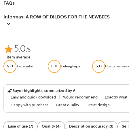
FAQs
Informasi A ROW OF DILDOS FOR THE NEWBEES
5.0
/5
item average
5.0
5.0
5.0
Kecepatan
Kelengkapan
Customer serv
Buyer highlights, summarized by AI
Easy and quick download
Would recommend
Exactly what
Happy with purchase
Great quality
Great design
Filter
Ease of use (7)
Quality (4)
Description accuracy (3)
Sell
by