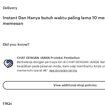
konten viral lainnya dengan dukungan server cloud yang s
berbagai kondisi jaringan internet apa pun. Fitur pencaria
Delivery
kami memudahkan Anda menemukan video spesifik yang 
menjadikan situs kami sebagai destinasi wajib bagi Anda 
Instant Dan Hanya butuh waktu paling lama 10 men
mendapatkan asupan konten Indo viral yang orisinal dan b
memesan
Did you know?
CHAT DENGAN JANDA Proteksi Pembelian
Berbelanja dengan percaya diri di CHAT DENGAN JANDA dan 
kesalahan pada pesanan Anda, kami siap membantu Anda u
memenuhi syarat â€”
see program terms
View additional shop policies
FAQs