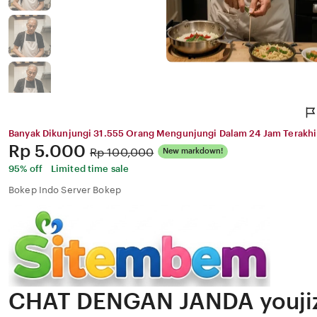
Banyak Dikunjungi 31.555 Orang Mengunjungi Dalam 24 Jam Terakhi
Price:
Rp 5.000
Original
Rp 100,000
New markdown!
Price:
95% off
Limited time sale
Bokep Indo Server Bokep
CHAT DENGAN JANDA youjiz