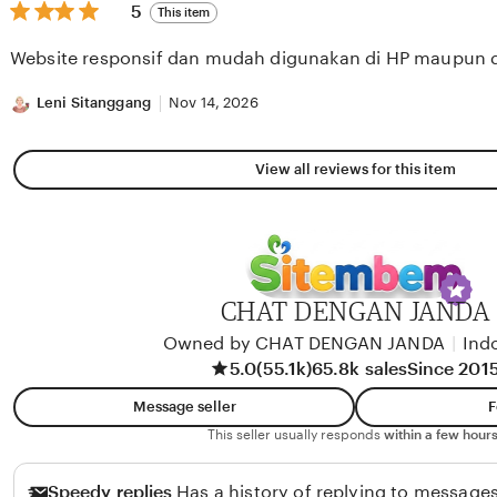
5
5
This item
out
of
Website responsif dan mudah digunakan di HP maupun 
5
stars
Leni Sitanggang
Nov 14, 2026
View all reviews for this item
CHAT DENGAN JANDA
Owned by CHAT DENGAN JANDA
|
Ind
5.0
(55.1k)
65.8k sales
Since 201
Message seller
F
This seller usually responds
within a few hours
Speedy replies
Has a history of replying to messages