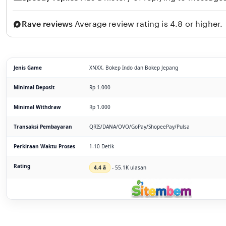
Rave reviews
Average review rating is 4.8 or higher.
Jenis Game
XNXX, Bokep Indo dan Bokep Jepang
Minimal Deposit
Rp 1.000
Minimal Withdraw
Rp 1.000
Transaksi Pembayaran
QRIS/DANA/OVO/GoPay/ShopeePay/Pulsa
Perkiraan Waktu Proses
1-10 Detik
Rating
4.4 â­
- 55.1K ulasan