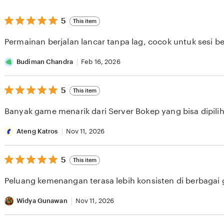
5
5
This item
out
of
Permainan berjalan lancar tanpa lag, cocok untuk sesi b
5
stars
Budiman Chandra
Feb 16, 2026
5
5
This item
out
of
Banyak game menarik dari Server Bokep yang bisa dipilih 
5
stars
Ateng Katros
Nov 11, 2026
5
5
This item
out
of
Peluang kemenangan terasa lebih konsisten di berbagai
5
stars
Widya Gunawan
Nov 11, 2026