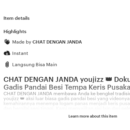
Item details
Highlights
Made by
CHAT DENGAN JANDA
Instant
Langsung Bisa Main
CHAT DENGAN JANDA youjizz 👑 Doku
Gadis Pandai Besi Tempa Keris Pusak
CHAT DENGAN JANDA membawa Anda ke bengkel tradisio
youjizz 👑 aksi luar biasa gadis pandai besi yang videonya
kemahirannya menempa logam panas menjadi keris pusa
dan bernilai seni tinggi. Kami menyajikan sisi lain dari pe
nusantara yang dilakukan oleh generasi muda, memberi
Learn more about this item
menggabungkan antara estetika visual, kekuatan fisik, dan
sangat mendalam bagi setiap penontonnya. Melalui pl
JANDA, Anda diberikan kebebasan penuh untuk mengekspl