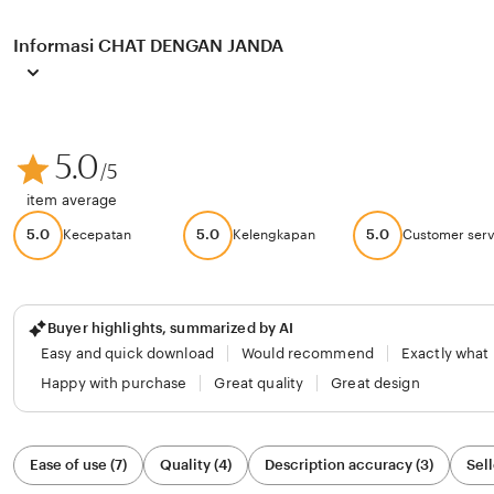
Informasi CHAT DENGAN JANDA
5.0
/5
item average
5.0
5.0
5.0
Kecepatan
Kelengkapan
Customer serv
Buyer highlights, summarized by AI
Easy and quick download
Would recommend
Exactly what
Happy with purchase
Great quality
Great design
Filter
Ease of use (7)
Quality (4)
Description accuracy (3)
Sell
by
category