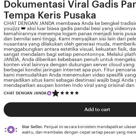
Dokumentasi Viral Gadis Pan
Tempa Keris Pusaka
CHAT DENGAN JANDA membawa Anda ke bengkel tradisio
youjizz 👑 aksi luar biasa gadis pandai besi yang videonya
kemahirannya menempa logam panas menjadi keris pusa
dan bernilai seni tinggi. Kami menyajikan sisi lain dari pe
nusantara yang dilakukan oleh generasi muda, memberi
menggabungkan antara estetika visual, kekuatan fisik, dan
sangat mendalam bagi setiap penontonnya. Melalui pl
JANDA, Anda diberikan kebebasan penuh untuk mengekspl
konten viral lainnya dengan dukungan server cloud yang s
berbagai kondisi jaringan internet apa pun. Fitur pencaria
kami memudahkan Anda menemukan video spesifik yang 
menjadikan situs kami sebagai destinasi wajib bagi Anda 
mendapatkan asupan konten Indo viral yang orisinal dan b
5
CHAT DENGAN JANDA
out
of
5
Add to cart
stars
Star Seller.
Penjual ini secara konsisten mendapatkan ulasan
waktu, dan membalas dengan cepat setiap pesan yang mere