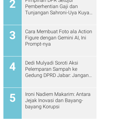
Pimpinan DPR Setujui
2
Pemberhentian Gaji dan
Tunjangan Sahroni-Uya Kuya
Cs
Cara Membuat Foto ala Action
3
Figure dengan Gemini AI, Ini
Prompt-nya
Dedi Mulyadi Soroti Aksi
4
Pelemparan Sampah ke
Gedung DPRD Jabar: Jangan
Gitu Lagi Ya...
Ironi Nadiem Makarim: Antara
5
Jejak Inovasi dan Bayang-
bayang Korupsi