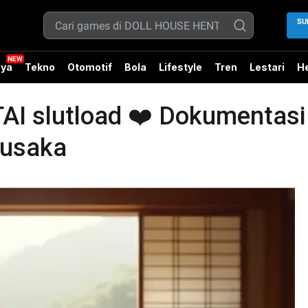
SU
ya
Tekno
Otomotif
Bola
Lifestyle
Tren
Lestari
He
 slutload ❤️ Dokumentasi V
Pusaka