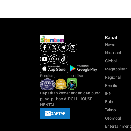
Kanal
News
Nasional
Global
Megapolitan
Penghargaan dan sertifikat:
Regional
Pemilu
Dapatkan kemenangan dan pundi
IKN
pundi pilihan di DOLL HOUSE
Bola
HENTAI
Tekno
DAFTAR
Otomotif
Entertainment