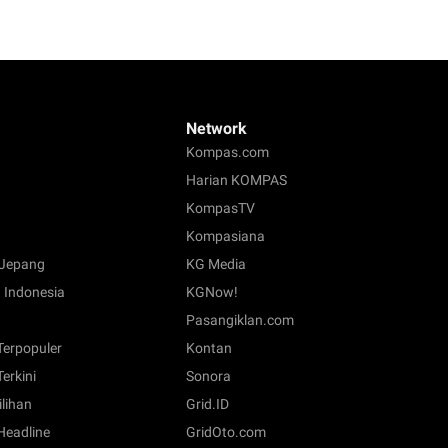
Network
Kompas.com
Harian KOMPAS
KompasTV
Kompasiana
Jepang
KG Media
 Indonesia
KGNow!
Pasangiklan.com
 Terpopuler
Kontan
Terkini
Sonora
ilihan
Grid.ID
 Headline
GridOto.com