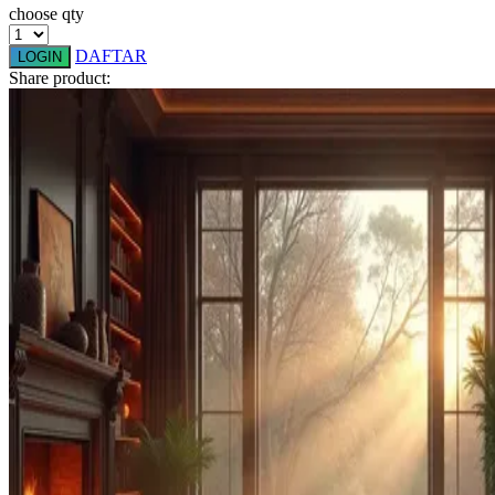
choose qty
Squishmallows
DAFTAR
Starbooks
LOGIN
Share product:
Stick-O
Stokke
Sudocrem
Sumimo
Sunnylife
Sun-Staches
Swimava
T
Tommee Tippee
Trunki
Tutti Bambini