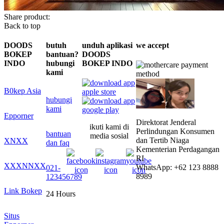
Share product:
Back to top
DOODS
butuh
unduh aplikasi
we accept
BOKEP
bantuan?
DOODS
INDO
hubungi
BOKEP INDO
kami
B0kep Asia
hubungi
kami
Epporner
Direktorat Jenderal
ikuti kami di
Perlindungan Konsumen
bantuan
media sosial
dan Tertib Niaga
XNXX
dan faq
Kementerian Perdagangan
RI
XXXNNXX
WhatsApp: +62 123 8888
021-
8989
123456789
Link Bokep
24 Hours
Situs