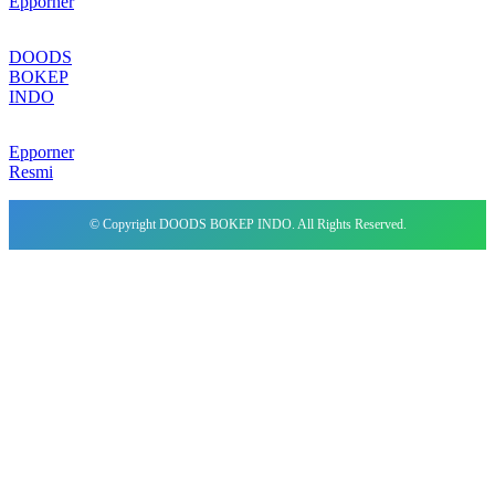
Epporner
DOODS
BOKEP
INDO
Epporner
Resmi
© Copyright DOODS BOKEP INDO. All Rights Reserved.