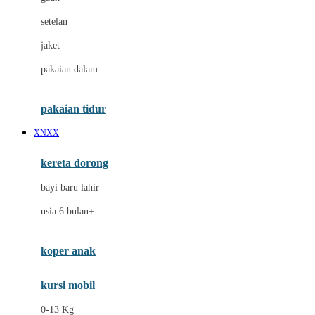
Dae Organics
setelan
Docare
jaket
Doona
pakaian dalam
Down To Earth
Drew
pakaian tidur
Dr. Brown's
XNXX
E
kereta dorong
ELC
bayi baru lahir
Ergobaby
usia 6 bulan+
Expert Care
koper anak
Ezyroller
kursi mobil
F
0-13 Kg