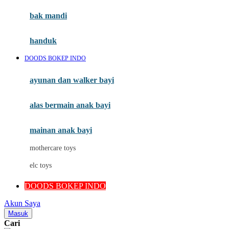
Moby
bak mandi
Momami
handuk
Mothercare
DOODS BOKEP INDO
Mustela
ayunan dan walker bayi
My Buddy Tag
My K
alas bermain anak bayi
N
mainan anak bayi
Naif
mothercare toys
Nike
elc toys
Nordic Natural
DOODS BOKEP INDO
Nuby
Akun Saya
Nuna
Masuk
Cari