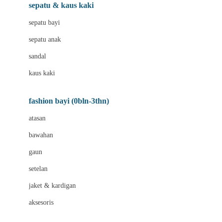
Beauty Barn
sepatu & kaus kaki
Bio Oil
sepatu bayi
Biolane
sepatu anak
Bite Fighters
sandal
Bizzi Growin
kaus kaki
Blackmores
fashion bayi (0bln-3thn)
Blooming Marvellous
atasan
Bonnels
bawahan
Bravado
gaun
Bruder
setelan
Brush Baby
jaket & kardigan
Buds Organics
aksesoris
Bugaboo
Buggygear