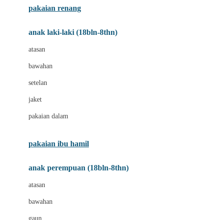
pakaian renang
Bumkins
anak laki-laki (18bln-8thn)
C
atasan
Cetaphil
bawahan
Chicco
setelan
Childlife
jaket
Clevamama
pakaian dalam
Cocolatte
Cottonseeds
pakaian ibu hamil
Cozy N Safe
anak perempuan (18bln-8thn)
Crane
atasan
Cybex
bawahan
D
gaun