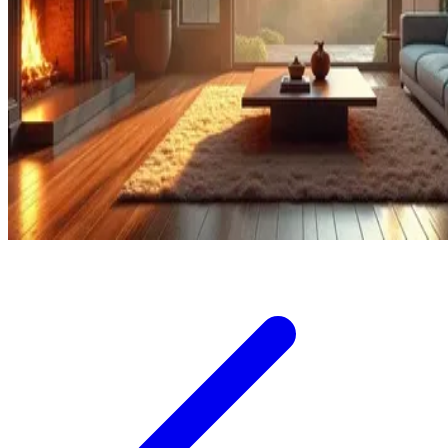
Twistshake
TY Toys
U
V
Veja
Vitaflow
Vtech
W
Waterland
Wellness
X