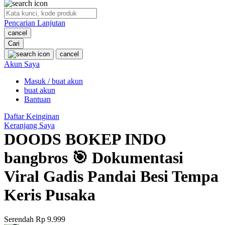
O
Pencarian Lanjutan
Oh Ma Grain
cancel
Okiedog
Cari
cancel
P
Akun Saya
Masuk / buat akun
Peachy
buat akun
Phil & Ted's
Bantuan
Philips Avent
Daftar Keinginan
Keranjang Saya
Pigeon
DOODS BOKEP INDO
Playgro
bangbros 🎯 Dokumentasi
Poled Global
Viral Gadis Pandai Besi Tempa
Ponycycle
Keris Pusaka
Puma
Pureats
Serendah
Rp 9.999