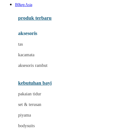
B0kep Asia
Azetabio
produk terbaru
B
aksesoris
Baabaasheepz
tas
Babiators
kacamata
Baby Dove
aksesoris rambut
Baby Jogger
Baby Rovega
kebutuhan bayi
Babybee
pakaian tidur
Banana Boat
set & terusan
Banz
piyama
Barbie
bodysuits
Beaba