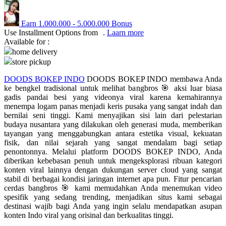
Q
Earn
1.000.000
-
5.000.000
Bonus
Use Installment Options from
.
Laarn more
QV Baby
Available for :
home delivery
R
store pickup
Real Shades
DOODS BOKEP INDO
DOODS BOKEP INDO membawa Anda
ke bengkel tradisional untuk melihat bangbros 🎯 aksi luar biasa
Red Castle
gadis pandai besi yang videonya viral karena kemahirannya
menempa logam panas menjadi keris pusaka yang sangat indah dan
Ribbon Madness
bernilai seni tinggi. Kami menyajikan sisi lain dari pelestarian
budaya nusantara yang dilakukan oleh generasi muda, memberikan
S
tayangan yang menggabungkan antara estetika visual, kekuatan
fisik, dan nilai sejarah yang sangat mendalam bagi setiap
Sebamed
penontonnya. Melalui platform DOODS BOKEP INDO, Anda
diberikan kebebasan penuh untuk mengeksplorasi ribuan kategori
Silver Cross
konten viral lainnya dengan dukungan server cloud yang sangat
stabil di berbagai kondisi jaringan internet apa pun. Fitur pencarian
Simply Idea
cerdas bangbros 🎯 kami memudahkan Anda menemukan video
spesifik yang sedang trending, menjadikan situs kami sebagai
Skip Hop
destinasi wajib bagi Anda yang ingin selalu mendapatkan asupan
konten Indo viral yang orisinal dan berkualitas tinggi.
Spectra