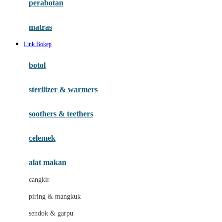
perabotan
Happy Tummy
Hauck
matras
Havaianas
Link Bokep
Hegen
botol
Hot Wheels
sterilizer & warmers
Hybrid
soothers & teethers
I
Inlacta DHA
celemek
Interlac
alat makan
Ivenet
cangkir
J
piring & mangkuk
Jack N Jill
sendok & garpu