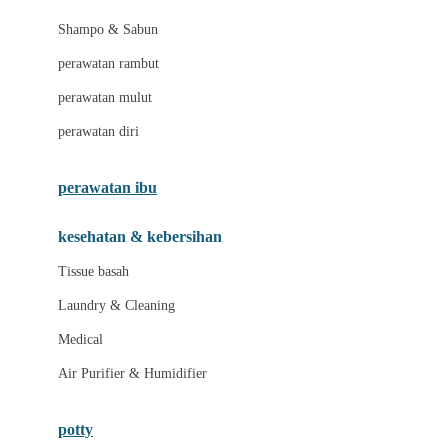
London Taxi
Shampo & Sabun
Love To Dream
perawatan rambut
perawatan mulut
M
perawatan diri
Magformers
Mama's Choice
perawatan ibu
Mamas&Papas
kesehatan & kebersihan
Mamaway
Tissue basah
Maxi Cosi
Laundry & Cleaning
Megabloks
Medical
Micro
Air Purifier & Humidifier
MiDeer
Mimi & Lula
potty
Mini Monkey