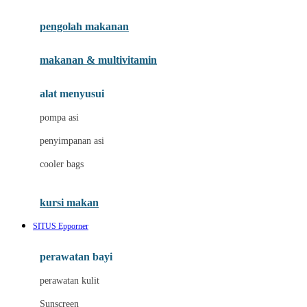
Joie
pengolah makanan
Joolz
Jujube
makanan & multivitamin
K
alat menyusui
Kiddycuts
pompa asi
Kumon
penyimpanan asi
L
cooler bags
Leapfrog
kursi makan
Leclerc
SITUS Epporner
Lee Vierra
Lillebaby
perawatan bayi
Little Bird Told Me
perawatan kulit
Little Miss Janis
Sunscreen