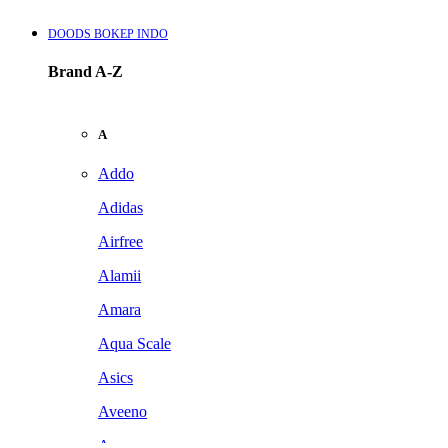
DOODS BOKEP INDO
Brand A-Z
A
Addo
Adidas
Airfree
Alamii
Amara
Aqua Scale
Asics
Aveeno
Awan