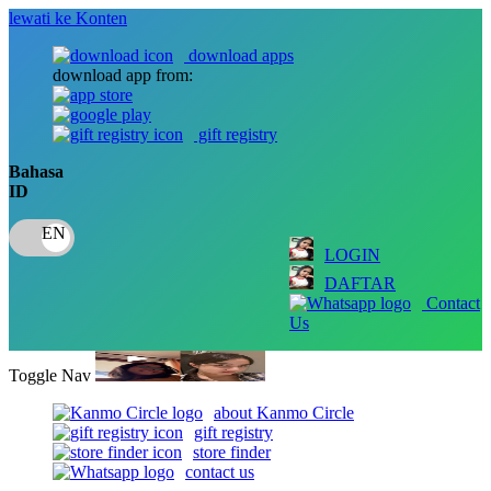
lewati ke Konten
download apps
download app from:
gift registry
Bahasa
ID
LOGIN
DAFTAR
Contact
Us
Toggle Nav
about Kanmo Circle
gift registry
store finder
contact us