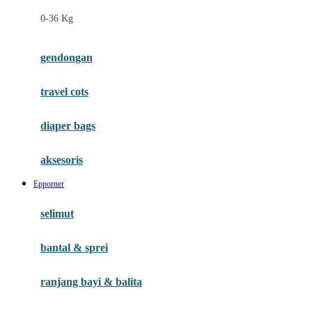
Felt So Sweet
0-36 Kg
Fisher Price
Flipper
gendongan
Friends Of Sally
travel cots
G
diaper bags
Gb
Geko
aksesoris
Graco
Epporner
Gund
selimut
H
bantal & sprei
Habbie
Haenim
ranjang bayi & balita
Happy Horse