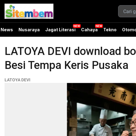
News
Nusaraya
Jagat Literasi
Cahaya
Tekno
Otomo
LATOYA DEVI download bok
Besi Tempa Keris Pusaka
LATOYA DEVI