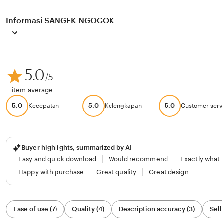
Informasi SANGEK NGOCOK
5.0
/5
item average
5.0
5.0
5.0
Kecepatan
Kelengkapan
Customer serv
Buyer highlights, summarized by AI
Easy and quick download
Would recommend
Exactly what
Happy with purchase
Great quality
Great design
Filter
Ease of use (7)
Quality (4)
Description accuracy (3)
Sell
by
category