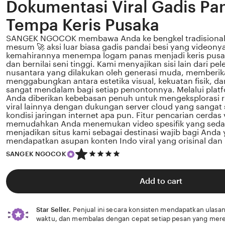
Dokumentasi Viral Gadis Pan
Tempa Keris Pusaka
SANGEK NGOCOK membawa Anda ke bengkel tradisional 
mesum 🚀 aksi luar biasa gadis pandai besi yang videonya
kemahirannya menempa logam panas menjadi keris pusa
dan bernilai seni tinggi. Kami menyajikan sisi lain dari pe
nusantara yang dilakukan oleh generasi muda, memberi
menggabungkan antara estetika visual, kekuatan fisik, dan
sangat mendalam bagi setiap penontonnya. Melalui pl
Anda diberikan kebebasan penuh untuk mengeksplorasi r
viral lainnya dengan dukungan server cloud yang sangat s
kondisi jaringan internet apa pun. Fitur pencarian cerda
memudahkan Anda menemukan video spesifik yang sedan
menjadikan situs kami sebagai destinasi wajib bagi Anda 
mendapatkan asupan konten Indo viral yang orisinal dan b
5
SANGEK NGOCOK
out
of
5
Add to cart
stars
Star Seller.
Penjual ini secara konsisten mendapatkan ulasan
waktu, dan membalas dengan cepat setiap pesan yang mere