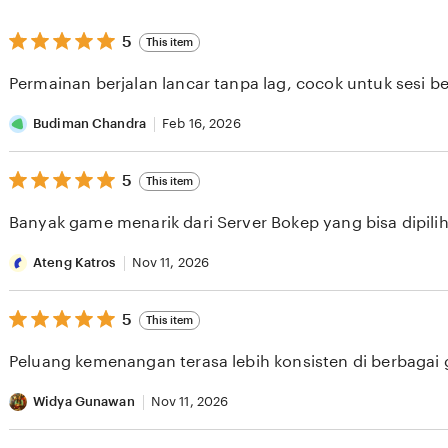
5
5
This item
out
of
Permainan berjalan lancar tanpa lag, cocok untuk sesi b
5
stars
Budiman Chandra
Feb 16, 2026
5
5
This item
out
of
Banyak game menarik dari Server Bokep yang bisa dipilih 
5
stars
Ateng Katros
Nov 11, 2026
5
5
This item
out
of
Peluang kemenangan terasa lebih konsisten di berbagai
5
stars
Widya Gunawan
Nov 11, 2026