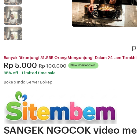
Banyak Dikunjungi 31.555 Orang Mengunjungi Dalam 24 Jam Terakhi
Price:
Rp 5.000
Original
Rp 100,000
New markdown!
Price:
95% off
Limited time sale
Bokep Indo Server Bokep
SANGEK NGOCOK video me