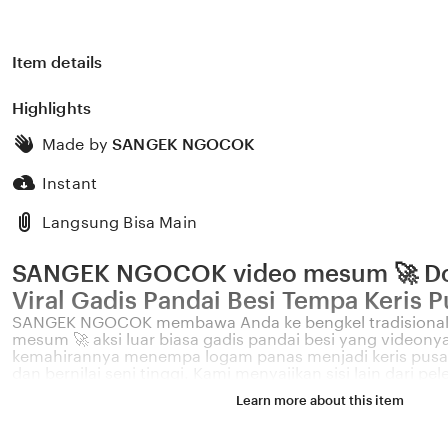
Item details
Highlights
Made by
SANGEK NGOCOK
Instant
Langsung Bisa Main
SANGEK NGOCOK video mesum 🚀 D
Viral Gadis Pandai Besi Tempa Keris 
SANGEK NGOCOK membawa Anda ke bengkel tradisional 
mesum 🚀 aksi luar biasa gadis pandai besi yang videonya
kemahirannya menempa logam panas menjadi keris pusa
dan bernilai seni tinggi. Kami menyajikan sisi lain dari pe
nusantara yang dilakukan oleh generasi muda, memberi
Learn more about this item
menggabungkan antara estetika visual, kekuatan fisik, dan
sangat mendalam bagi setiap penontonnya. Melalui pl
Anda diberikan kebebasan penuh untuk mengeksplorasi r