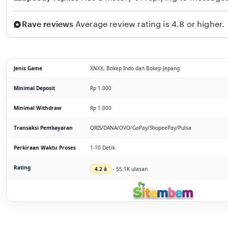
Rave reviews
Average review rating is 4.8 or higher.
Jenis Game
XNXX, Bokep Indo dan Bokep Jepang
Minimal Deposit
Rp 1.000
Minimal Withdraw
Rp 1.000
Transaksi Pembayaran
QRIS/DANA/OVO/GoPay/ShopeePay/Pulsa
Perkiraan Waktu Proses
1-10 Detik
Rating
4.2 â­
- 55.1K ulasan