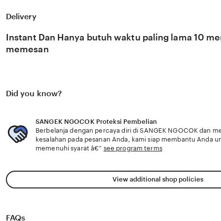
viral lainnya dengan dukungan server cloud yang sangat s
kondisi jaringan internet apa pun. Fitur pencarian cerda
Delivery
memudahkan Anda menemukan video spesifik yang sedan
menjadikan situs kami sebagai destinasi wajib bagi Anda 
Instant Dan Hanya butuh waktu paling lama 10 men
mendapatkan asupan konten Indo viral yang orisinal dan b
memesan
Did you know?
SANGEK NGOCOK Proteksi Pembelian
Berbelanja dengan percaya diri di SANGEK NGOCOK dan meng
kesalahan pada pesanan Anda, kami siap membantu Anda u
memenuhi syarat â€”
see program terms
View additional shop policies
FAQs